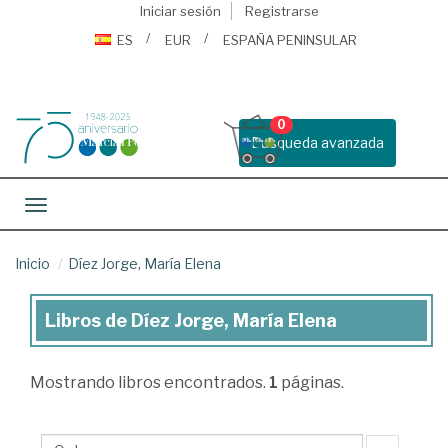
Iniciar sesión
Registrarse
ES
EUR
ESPAÑA PENINSULAR
0
Busqueda avanzada
Toggle navigation
Inicio
Díez Jorge, María Elena
Libros de Díez Jorge, María Elena
Libros
de
Mostrando
libros encontrados.
1
páginas.
Díez
Jorge,