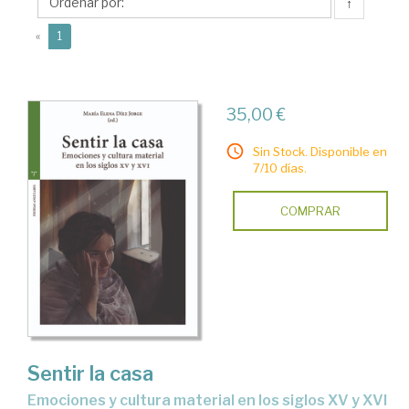
María
↑
Elena
(current)
«
1
35,00 €
Sin Stock. Disponible en
7/10 días.
COMPRAR
Sentir la casa
emociones y cultura material en los siglos XV y XVI