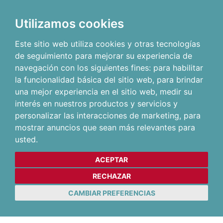
Utilizamos cookies
Este sitio web utiliza cookies y otras tecnologías
de seguimiento para mejorar su experiencia de
navegación con los siguientes fines:
para habilitar
la funcionalidad básica del sitio web
,
para brindar
una mejor experiencia en el sitio web
,
medir su
interés en nuestros productos y servicios y
personalizar las interacciones de marketing
,
para
mostrar anuncios que sean más relevantes para
usted
.
ACEPTAR
RECHAZAR
CAMBIAR PREFERENCIAS