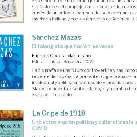
Este libro ofrece una mirada profunda a la dictadura
situándola en el complejo entramado político de los
través de un enfoque comparado, se examinan sus 
fascismo italiano y con las derechas de América Lat
Sánchez Mazas
El falangista que nació tres veces
Fuentes Codera, Maximiliano
Editorial Taurus. Barcelona, 2025
La biografía de una figura controvertida y casi mitoló
reciente de España. La presente biografía analiza la 
intelectual y política en el cruce de varios tiempos
Mazas, periodista, escritor, ideólogo y miembro fu
Española. Tomando ...
La Gripe de 1918
Una aproximación política y cultural tras la pandemia de
COVID