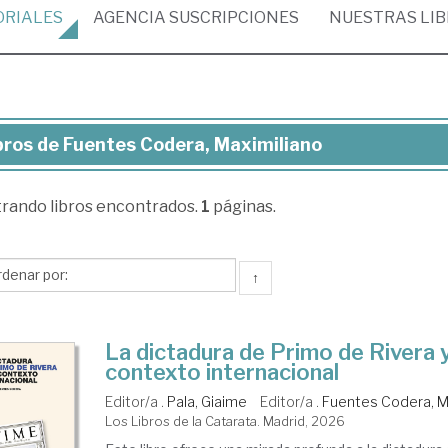
ORIALES
AGENCIA
SUSCRIPCIONES
NUESTRAS
LI
bros de Fuentes Codera, Maximiliano
ros
trando
libros encontrados.
1
páginas.
entes
era,
imiliano
↑
La dictadura de Primo de Rivera 
contexto internacional
Editor/a .
Pala, Giaime
Editor/a .
Fuentes Codera, M
Los Libros de la Catarata. Madrid, 2026