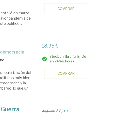
COMPRAR
ue estalló en marzo
mayor pandemia del
cto político y
18,95 €
la democracia
Stock en librería. Envío
ano
en 24/48 horas
 popularización del
COMPRAR
olíticos más bien
ltraderecha y la
mbargo, lo que un
 Guerra
27,55 €
29,00 €