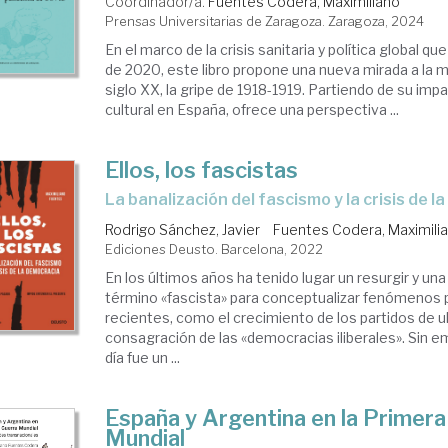
Coordinador/a.
Fuentes Codera, Maximiliano
Prensas Universitarias de Zaragoza. Zaragoza, 2024
En el marco de la crisis sanitaria y política global q
de 2020, este libro propone una nueva mirada a la 
siglo XX, la gripe de 1918-1919. Partiendo de su impa
cultural en España, ofrece una perspectiva ...
Ellos, los fascistas
la banalización del fascismo y la crisis de 
Rodrigo Sánchez, Javier
Fuentes Codera, Maximili
Ediciones Deusto. Barcelona, 2022
En los últimos años ha tenido lugar un resurgir y una
término «fascista» para conceptualizar fenómenos p
recientes, como el crecimiento de los partidos de u
consagración de las «democracias iliberales». Sin e
día fue un ...
España y Argentina en la Primera
Mundial