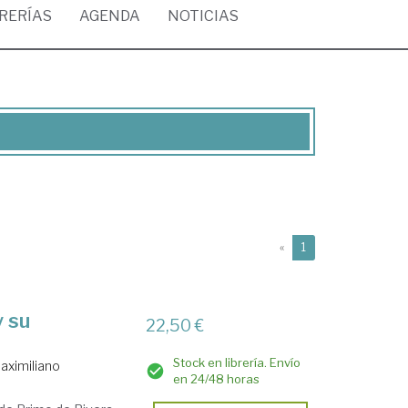
BRERÍAS
AGENDA
NOTICIAS
(current)
«
1
y su
22,50 €
Stock en librería. Envío
aximiliano
en 24/48 horas