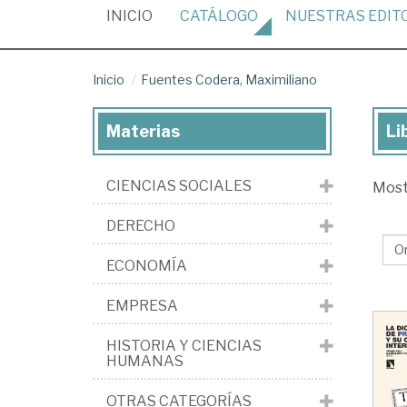
(CURRENT)
INICIO
CATÁLOGO
NUESTRAS
EDIT
Inicio
Fuentes Codera, Maximiliano
Materias
Li
Lib
de
CIENCIAS SOCIALES
Mos
Fu
Cod
DERECHO
Max
ECONOMÍA
EMPRESA
HISTORIA Y CIENCIAS
HUMANAS
OTRAS CATEGORÍAS