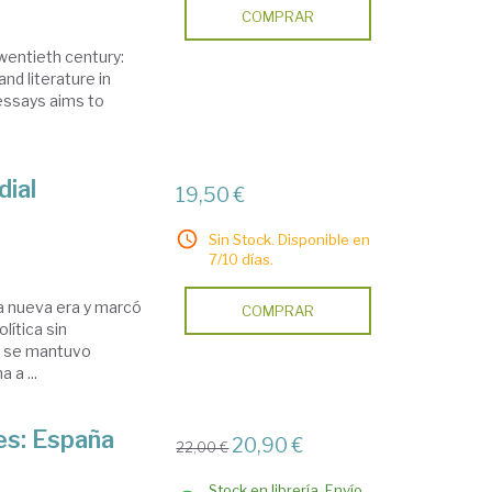
COMPRAR
twentieth century:
and literature in
 essays aims to
dial
19,50 €
Sin Stock. Disponible en
7/10 días.
na nueva era y marcó
COMPRAR
olítica sin
e se mantuvo
 a ...
les: España
20,90 €
22,00 €
Stock en librería. Envío