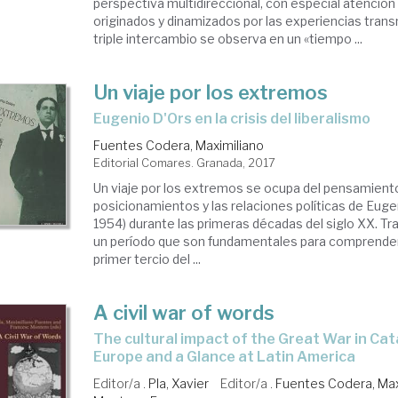
perspectiva multidireccional, con especial atención 
originados y dinamizados por las experiencias trans
triple intercambio se observa en un «tiempo ...
Un viaje por los extremos
Eugenio D'Ors en la crisis del liberalismo
Fuentes Codera, Maximiliano
Editorial Comares. Granada, 2017
Un viaje por los extremos se ocupa del pensamiento
posicionamientos y las relaciones políticas de Euge
1954) durante las primeras décadas del siglo XX. Tra
un período que son fundamentales para comprender
primer tercio del ...
A civil war of words
the cultural impact of the Great War in Catalonia, Spain,
Europe and a Glance at Latin America
Editor/a .
Pla, Xavier
Editor/a .
Fuentes Codera, Max