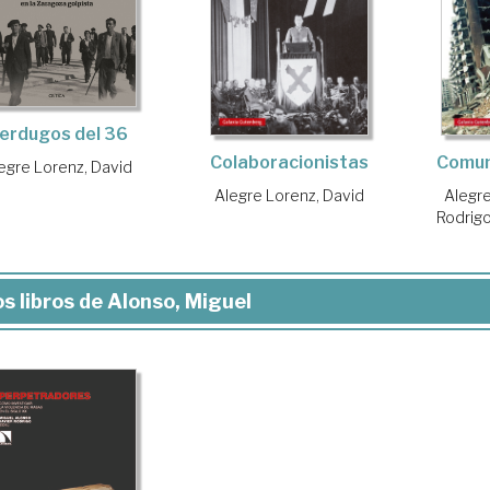
erdugos del 36
Colaboracionistas
Comun
egre Lorenz, David
Alegre Lorenz, David
Alegre
Rodrigo
s libros de Alonso, Miguel