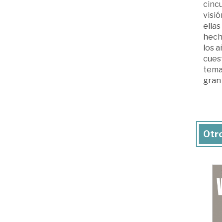
cinc
visió
ellas
hecho
los a
cuest
temas
gran 
Otro