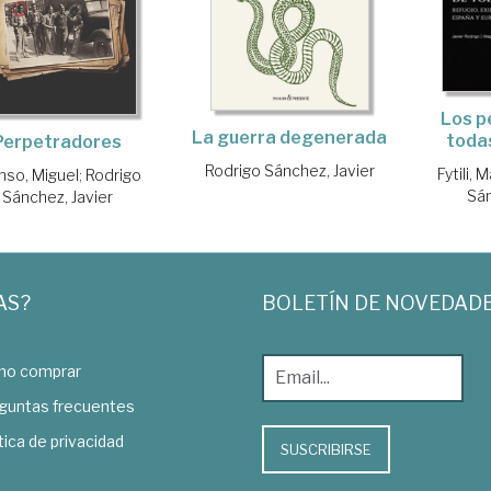
Los p
La guerra degenerada
todas
Perpetradores
Rodrigo Sánchez, Javier
Fytili, 
nso, Miguel
;
Rodrigo
Sán
Sánchez, Javier
AS?
BOLETÍN DE NOVEDAD
o comprar
guntas frecuentes
tica de privacidad
SUSCRIBIRSE