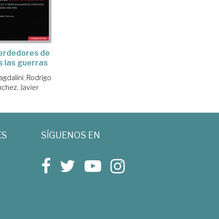
erdedores de
 las guerras
Magdalini
;
Rodrigo
chez, Javier
ES
SÍGUENOS EN