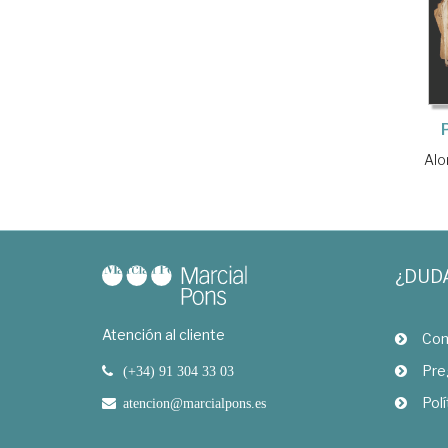
Alo
¿DUD
Atención al cliente
Com
Pre
(+34) 91 304 33 03
Polí
atencion@marcialpons.es