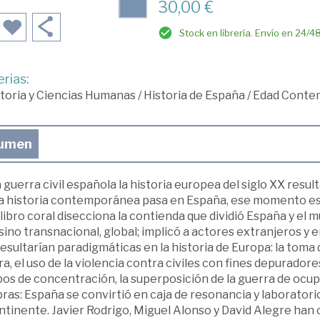
30,00 €
Stock en librería. Envío en 24/4
rias:
toria y Ciencias Humanas
/
Historia de España
/
Edad Conte
umen
a guerra civil española la historia europea del siglo XX res
la historia contemporánea pasa en España, ese momento es 1
libro coral disecciona la contienda que dividió España y el 
, sino transnacional, global; implicó a actores extranjeros y 
esultarían paradigmáticas en la historia de Europa: la toma
a, el uso de la violencia contra civiles con fines depuradore
s de concentración, la superposición de la guerra de ocupaci
ras: España se convirtió en caja de resonancia y laborator
ntinente. Javier Rodrigo, Miguel Alonso y David Alegre han