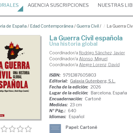
ORIALES
AGENCIA
SUSCRIPCIONES
NUESTRAS
LI
oria de España
/
Edad Contemporánea
/
Guerra Civil
/
La Guerra Civ
La Guerra Civil española
Una historia global
Coordinador/a
Rodrigo Sánchez, Javier
Coordinador/a
Alonso, Miguel
Coordinador/a
Alegre Lorenz, David
ISBN:
9791387605803
Editorial:
Galaxia Gutenberg, S.L.
Fecha de la edición:
2026
Lugar de la edición:
Barcelona. España
Encuadernación:
Cartoné
Medidas:
23 cm
Nº Pág.:
640
Idiomas:
Español
Papel: Cartoné