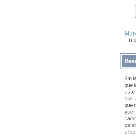
Mate
His
Res
Sin l
que 
este 
civil
que r
guerr
campo
palab
el co