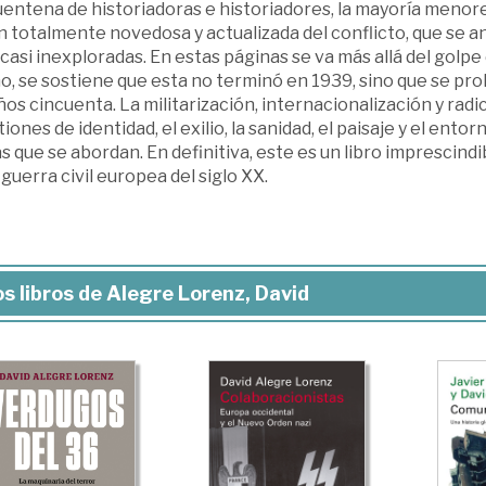
uentena de historiadoras e historiadores, la mayoría menor
n totalmente novedosa y actualizada del conflicto, que se an
 casi inexploradas. En estas páginas se va más allá del golpe
, se sostiene que esta no terminó en 1939, sino que se prol
ños cincuenta. La militarización, internacionalización y radica
iones de identidad, el exilio, la sanidad, el paisaje y el ento
 que se abordan. En definitiva, este es un libro imprescind
guerra civil europea del siglo XX.
s libros de Alegre Lorenz, David