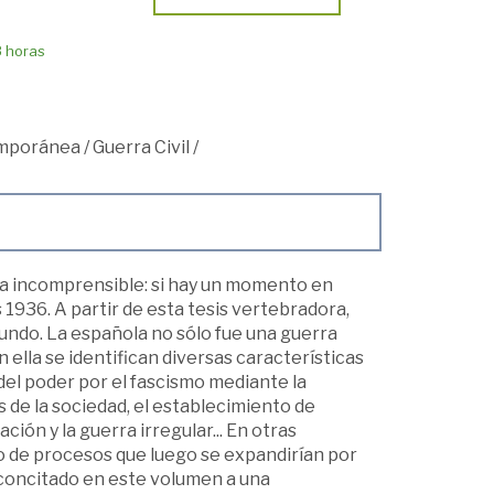
8 horas
mporánea
/
Guerra Civil
/
ulta incomprensible: si hay un momento en
936. A partir de esta tesis vertebradora,
mundo. La española no sólo fue una guerra
en ella se identifican diversas características
 del poder por el fascismo mediante la
s de la sociedad, el establecimiento de
ón y la guerra irregular... En otras
io de procesos que luego se expandirían por
 concitado en este volumen a una