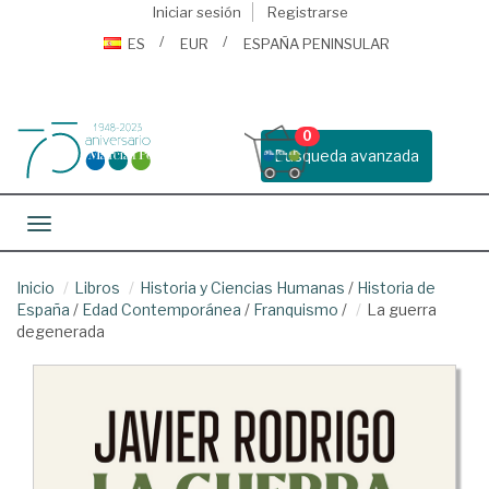
Iniciar sesión
Registrarse
ES
EUR
ESPAÑA PENINSULAR
0
Busqueda avanzada
Toggle navigation
Inicio
Libros
Historia y Ciencias Humanas
/
Historia de
España
/
Edad Contemporánea
/
Franquismo
/
La guerra
degenerada