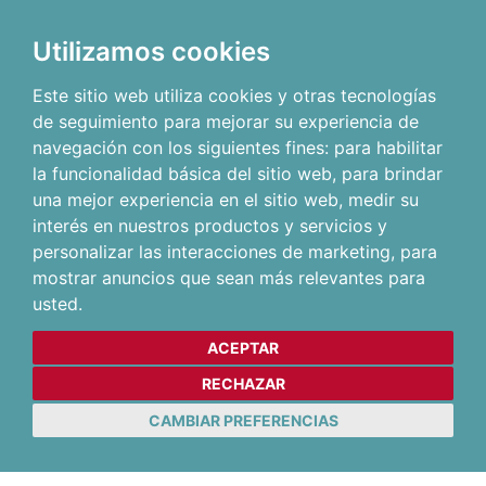
Utilizamos cookies
Este sitio web utiliza cookies y otras tecnologías
de seguimiento para mejorar su experiencia de
navegación con los siguientes fines:
para habilitar
la funcionalidad básica del sitio web
,
para brindar
una mejor experiencia en el sitio web
,
medir su
interés en nuestros productos y servicios y
personalizar las interacciones de marketing
,
para
mostrar anuncios que sean más relevantes para
usted
.
ACEPTAR
RECHAZAR
CAMBIAR PREFERENCIAS