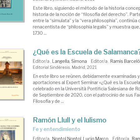
Este libro, siguiendo el método de la historia concep
historia de la noción de “filosofía del derecho”. Part
entre la “simulata” y la “vera philosophia”, continúa 
renacentista de “philosophia legalis” y muestra qu
1730 ...
¿Qué es la Escuela de Salamanca
Editor/a .
Langella, Simona
Editor/a .
Ramis Barceló
Editorial Sindéresis. Madrid, 2021
En este libro se reúnen, debidamente examinadas y 
aportaciones al Expert Seminar «¿Qué es la Escuel
celebrado en la Università Pontificia Salesiana de R
de Septiembre de 2020, con el patrocinio de sus Fa
Filosofía y de ...
Ramón Llull y el lulismo
fe y entendimiento
Editor/a .
Nontol Nontol, Lucio Marco
Editor/a .
Ram