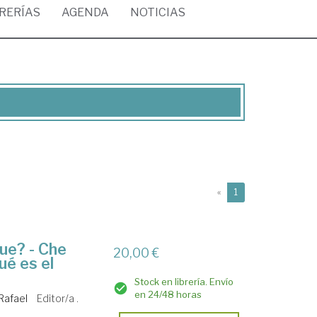
BRERÍAS
AGENDA
NOTICIAS
(current)
«
1
que? - Che
20,00 €
ué es el
Stock en librería. Envío
en 24/48 horas
Rafael
Editor/a .