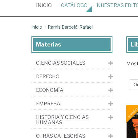
(CURRENT)
INICIO
CATÁLOGO
NUESTRAS
EDIT
Inicio
Ramis Barceló, Rafael
Materias
Li
Lib
de
CIENCIAS SOCIALES
Mos
Ra
Bar
DERECHO
Raf
ECONOMÍA
EMPRESA
HISTORIA Y CIENCIAS
HUMANAS
OTRAS CATEGORÍAS