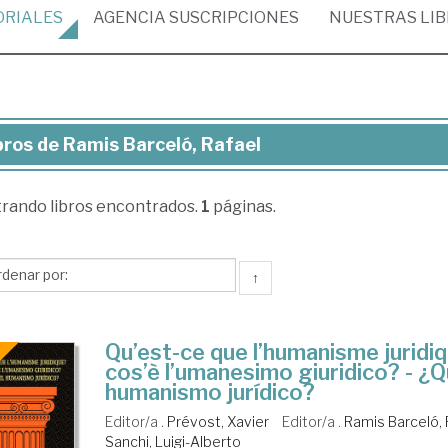
ORIALES
AGENCIA
SUSCRIPCIONES
NUESTRAS
LI
bros de Ramis Barceló, Rafael
ros
trando
libros encontrados.
1
páginas.
mis
celó,
ael
↑
Qu’est-ce que l’humanisme juridi
cos’è l’umanesimo giuridico? - ¿Q
humanismo jurídico?
Editor/a .
Prévost, Xavier
Editor/a .
Ramis Barceló, 
Sanchi, Luigi-Alberto