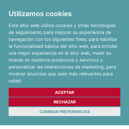
Utilizamos cookies
Este sitio web utiliza cookies y otras tecnologías
de seguimiento para mejorar su experiencia de
navegación con los siguientes fines:
para habilitar
la funcionalidad básica del sitio web
,
para brindar
una mejor experiencia en el sitio web
,
medir su
interés en nuestros productos y servicios y
personalizar las interacciones de marketing
,
para
mostrar anuncios que sean más relevantes para
usted
.
ACEPTAR
RECHAZAR
CAMBIAR PREFERENCIAS