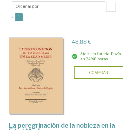
Guevara
↑
y
(current)
Valdés,
«
1
Eduardo
48,88 €
Stock en librería. Envío
en 24/48 horas
COMPRAR
La peregrinación de la nobleza en la