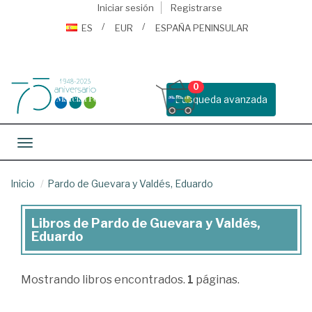
Iniciar sesión
Registrarse
ES
EUR
ESPAÑA PENINSULAR
0
Busqueda avanzada
Toggle navigation
Inicio
Pardo de Guevara y Valdés, Eduardo
Libros de Pardo de Guevara y Valdés,
Libros
Eduardo
de
Pardo
Mostrando
libros encontrados.
1
páginas.
de