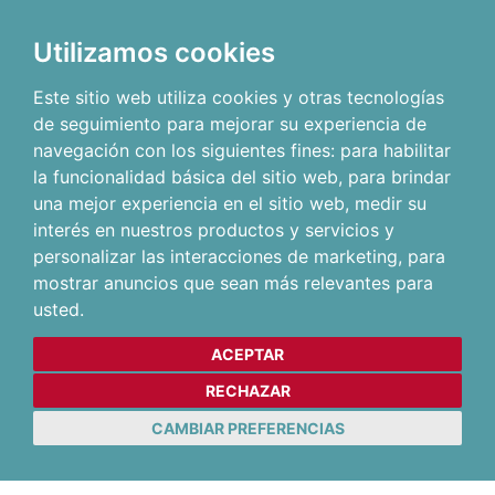
Utilizamos cookies
Este sitio web utiliza cookies y otras tecnologías
de seguimiento para mejorar su experiencia de
navegación con los siguientes fines:
para habilitar
la funcionalidad básica del sitio web
,
para brindar
una mejor experiencia en el sitio web
,
medir su
interés en nuestros productos y servicios y
personalizar las interacciones de marketing
,
para
mostrar anuncios que sean más relevantes para
usted
.
ACEPTAR
RECHAZAR
CAMBIAR PREFERENCIAS