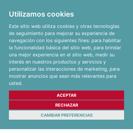
Utilizamos cookies
Este sitio web utiliza cookies y otras tecnologías
de seguimiento para mejorar su experiencia de
navegación con los siguientes fines:
para habilitar
la funcionalidad básica del sitio web
,
para brindar
una mejor experiencia en el sitio web
,
medir su
interés en nuestros productos y servicios y
personalizar las interacciones de marketing
,
para
mostrar anuncios que sean más relevantes para
usted
.
ACEPTAR
RECHAZAR
CAMBIAR PREFERENCIAS