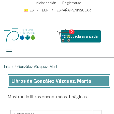
Iniciar sesión
Registrarse
ES
EUR
ESPAÑA PENINSULAR
0
Busqueda avanzada
Toggle navigation
Inicio
González Vázquez, Marta
Libros de González Vázquez, Marta
Libros
de
Mostrando
libros encontrados.
1
páginas.
González
Vázquez,