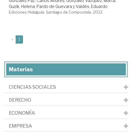
González Paz, Carlos Andrés
;
González Vázquez, Marta
;
Guzik, Helena
;
Pardo de Guevara y Valdés, Eduardo
Ediciones Hidalguía. Santiago de Compostela, 2022
(current)
«
1
Materias
CIENCIAS SOCIALES
DERECHO
ECONOMÍA
EMPRESA