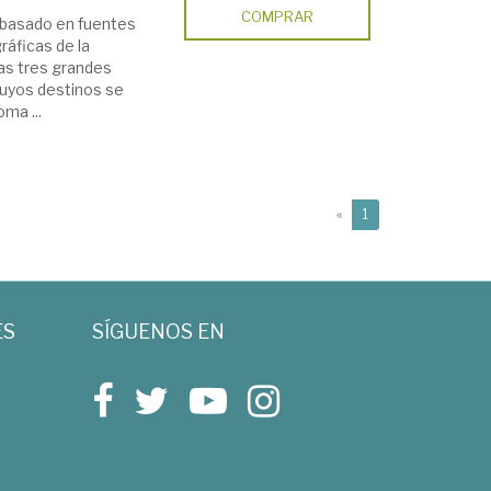
COMPRAR
~ basado en fuentes
gráficas de la
las tres grandes
 cuyos destinos se
ma ...
(current)
«
1
ES
SÍGUENOS EN