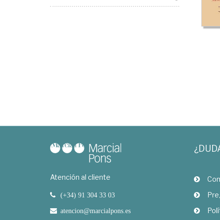
¿DUD
Atención al cliente
Com
Pre
(+34) 91 304 33 03
Polí
atencion@marcialpons.es