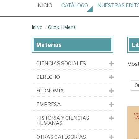
(CURRENT)
INICIO
CATÁLOGO
NUESTRAS
EDIT
Inicio
Guzik, Helena
Materias
Li
Lib
de
CIENCIAS SOCIALES
Mos
Guz
He
DERECHO
ECONOMÍA
EMPRESA
HISTORIA Y CIENCIAS
HUMANAS
OTRAS CATEGORÍAS