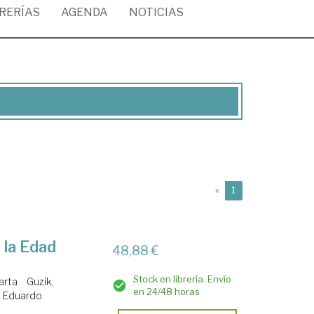
BRERÍAS
AGENDA
NOTICIAS
(current)
«
1
 la Edad
48,88 €
Stock en librería. Envío
arta
Guzik,
en 24/48 horas
, Eduardo