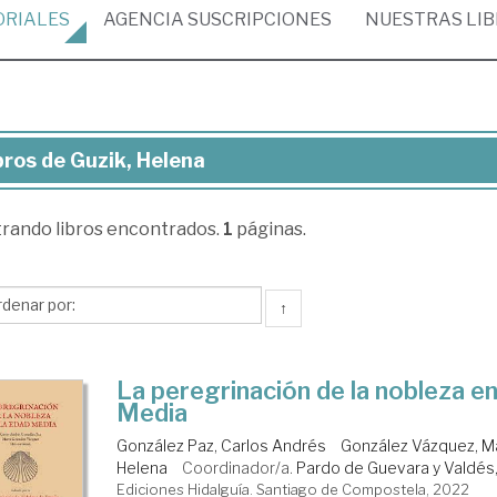
ORIALES
AGENCIA
SUSCRIPCIONES
NUESTRAS
LI
bros de Guzik, Helena
ros
trando
libros encontrados.
1
páginas.
ik,
lena
↑
La peregrinación de la nobleza en
Media
González Paz, Carlos Andrés
González Vázquez, M
Helena
Coordinador/a.
Pardo de Guevara y Valdés
Ediciones Hidalguía. Santiago de Compostela, 2022