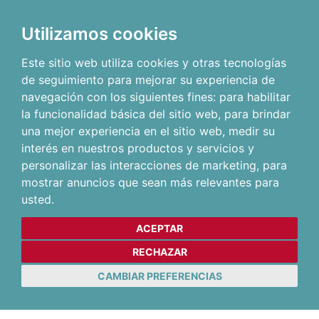
Utilizamos cookies
Este sitio web utiliza cookies y otras tecnologías
de seguimiento para mejorar su experiencia de
navegación con los siguientes fines:
para habilitar
la funcionalidad básica del sitio web
,
para brindar
una mejor experiencia en el sitio web
,
medir su
interés en nuestros productos y servicios y
personalizar las interacciones de marketing
,
para
mostrar anuncios que sean más relevantes para
usted
.
ACEPTAR
RECHAZAR
CAMBIAR PREFERENCIAS