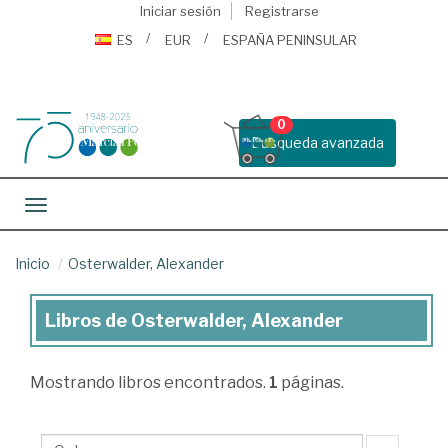
Iniciar sesión
Registrarse
ES
EUR
ESPAÑA PENINSULAR
0
Busqueda avanzada
Toggle navigation
Inicio
Osterwalder, Alexander
Libros de Osterwalder, Alexander
Libros
de
Mostrando
libros encontrados.
1
páginas.
Osterwalder,
Alexander