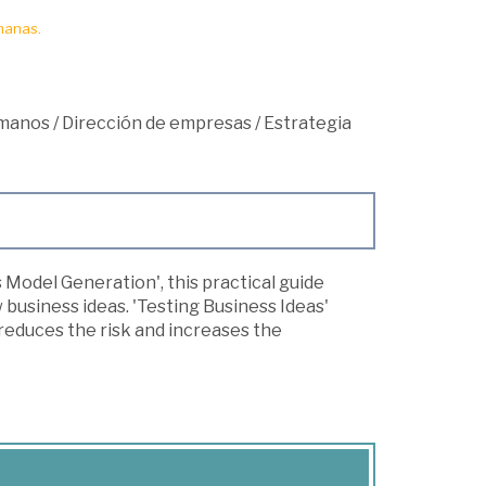
manas.
umanos
/
Dirección de empresas
/
Estrategia
s Model Generation', this practical guide
 business ideas. 'Testing Business Ideas'
 reduces the risk and increases the