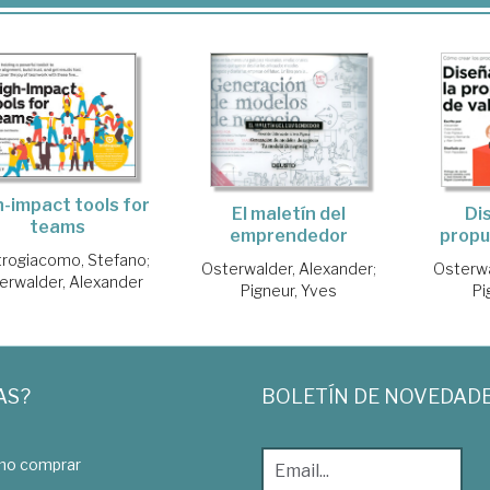
h-impact tools for
El maletín del
Di
teams
emprendedor
propu
rogiacomo, Stefano
;
Osterwalder, Alexander
;
Osterwa
erwalder, Alexander
Pigneur, Yves
Pi
AS?
BOLETÍN DE NOVEDAD
o comprar