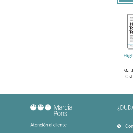
Hig
Mast
Ost
¿DUD
Atención al cliente
Com