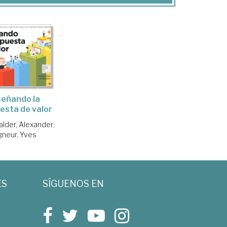
señando la
esta de valor
lder, Alexander
;
gneur, Yves
ES
SÍGUENOS EN