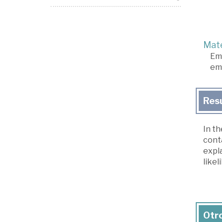
Mate
Em
em
Res
In th
conta
expla
likel
Otro