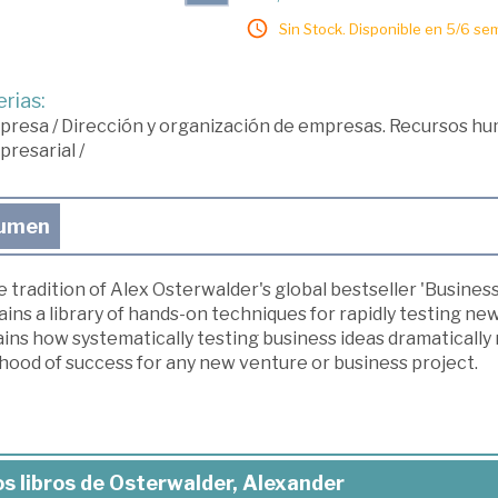
Sin Stock. Disponible en 5/6 se
rias:
presa
/
Dirección y organización de empresas. Recursos h
presarial
/
umen
e tradition of Alex Osterwalder's global bestseller 'Busines
ins a library of hands-on techniques for rapidly testing new
ins how systematically testing business ideas dramatically
ihood of success for any new venture or business project.
s libros de Osterwalder, Alexander