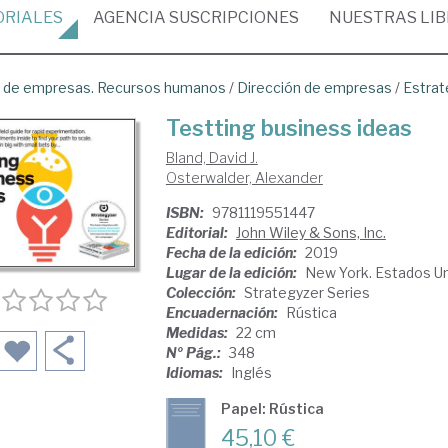
ORIALES
AGENCIA
SUSCRIPCIONES
NUESTRAS
LI
ón de empresas. Recursos humanos
/
Dirección de empresas
/
Estrat
Testting business ideas
Bland, David J.
Osterwalder, Alexander
ISBN:
9781119551447
Editorial:
John Wiley & Sons, Inc.
Fecha de la edición:
2019
Lugar de la edición:
New York. Estados U
Colección:
Strategyzer Series
Encuadernación:
Rústica
Medidas:
22 cm
Nº Pág.:
348
Idiomas:
Inglés
Papel: Rústica
45,10 €