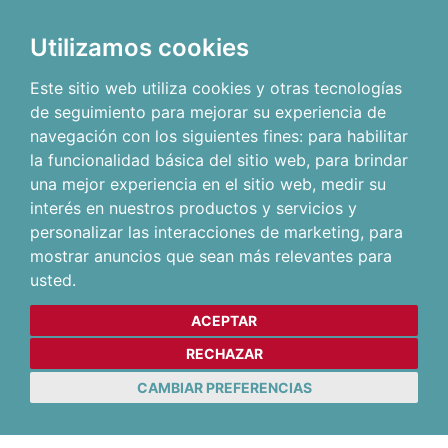
Utilizamos cookies
Este sitio web utiliza cookies y otras tecnologías
de seguimiento para mejorar su experiencia de
navegación con los siguientes fines:
para habilitar
la funcionalidad básica del sitio web
,
para brindar
una mejor experiencia en el sitio web
,
medir su
interés en nuestros productos y servicios y
personalizar las interacciones de marketing
,
para
mostrar anuncios que sean más relevantes para
usted
.
ACEPTAR
RECHAZAR
CAMBIAR PREFERENCIAS