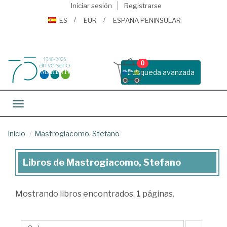
Iniciar sesión
Registrarse
ES
EUR
ESPAÑA PENINSULAR
0
Busqueda avanzada
Toggle navigation
Inicio
Mastrogiacomo, Stefano
Libros de Mastrogiacomo, Stefano
Libros
de
Mostrando
libros encontrados.
1
páginas.
Mastrogiacomo,
Stefano