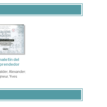
maletín del
prendedor
lder, Alexander
;
gneur, Yves