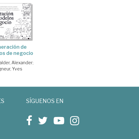
eración de
os de negocio
lder, Alexander
;
gneur, Yves
ES
SÍGUENOS EN