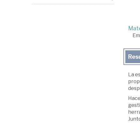
Mate
Em
Res
La es
prop
desp
Hace 
gest
herr
Junt