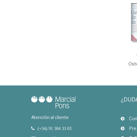
Ost
¿DUD
Atención al cliente
Com
Pre
(+34) 91 304 33 03