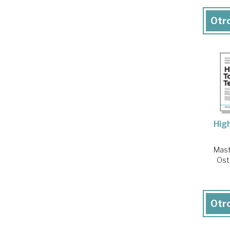
Otro
Hig
Mast
Ost
Otro