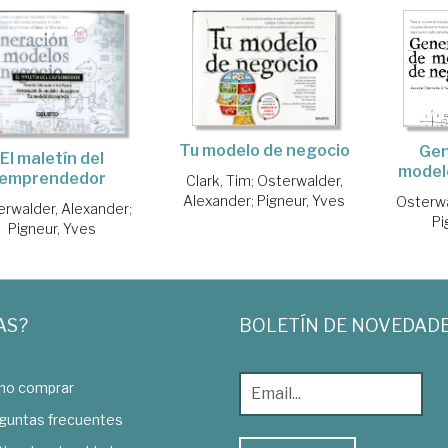
Tu modelo de negocio
Gen
El maletín del
model
emprendedor
Clark, Tim
;
Osterwalder,
Alexander
;
Pigneur, Yves
Osterwa
erwalder, Alexander
;
Pi
Pigneur, Yves
AS?
BOLETÍN DE NOVEDAD
o comprar
guntas frecuentes