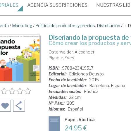
ORIALES
AGENCIA
SUSCRIPCIONES
NUESTRAS
LI
venta
/
Marketing
/
Política de productos y precios. Distribución
/
D
Diseñando la propuesta de 
cómo crear los productos y ser
Osterwalder, Alexander
Pigneur, Yves
ISBN:
9788423419517
Editorial:
Ediciones Deusto
Fecha de la edición:
2015
Lugar de la edición:
Barcelona. España
Encuadernación:
Rústica
Medidas:
22 cm
Nº Pág.:
285
Idiomas:
Español
Papel: Rústica
24,95 €