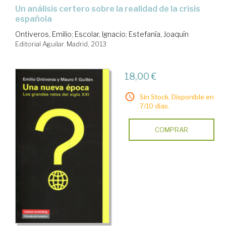
un análisis certero sobre la realidad de la crisis
española
Ontiveros, Emilio
;
Escolar, Ignacio
;
Estefanía, Joaquín
Editorial Aguilar. Madrid, 2013
18,00 €
Sin Stock. Disponible en
7/10 días.
COMPRAR