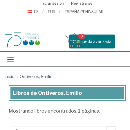
Iniciar sesión
Registrarse
ES
EUR
ESPAÑA PENINSULAR
0
Busqueda avanzada
Toggle navigation
Inicio
Ontiveros, Emilio
Libros de Ontiveros, Emilio
Libros
de
Mostrando
libros encontrados.
1
páginas.
Ontiveros,
Emilio