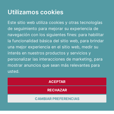
Utilizamos cookies
Este sitio web utiliza cookies y otras tecnologías
de seguimiento para mejorar su experiencia de
navegación con los siguientes fines:
para habilitar
la funcionalidad básica del sitio web
,
para brindar
una mejor experiencia en el sitio web
,
medir su
interés en nuestros productos y servicios y
personalizar las interacciones de marketing
,
para
mostrar anuncios que sean más relevantes para
usted
.
ACEPTAR
RECHAZAR
CAMBIAR PREFERENCIAS