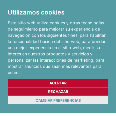
Utilizamos cookies
Este sitio web utiliza cookies y otras tecnologías
de seguimiento para mejorar su experiencia de
navegación con los siguientes fines:
para habilitar
la funcionalidad básica del sitio web
,
para brindar
una mejor experiencia en el sitio web
,
medir su
interés en nuestros productos y servicios y
personalizar las interacciones de marketing
,
para
mostrar anuncios que sean más relevantes para
usted
.
ACEPTAR
RECHAZAR
CAMBIAR PREFERENCIAS