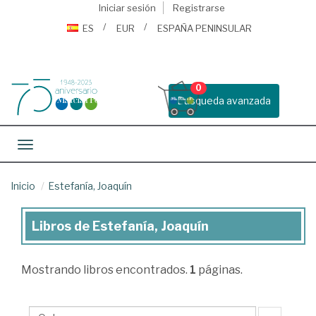
Iniciar sesión
Registrarse
ES
EUR
ESPAÑA PENINSULAR
0
Busqueda avanzada
Toggle navigation
Inicio
Estefanía, Joaquín
Libros de Estefanía, Joaquín
Libros
de
Mostrando
libros encontrados.
1
páginas.
Estefanía,
Joaquín