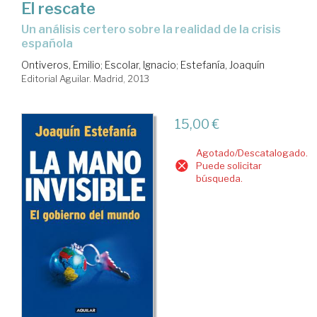
El rescate
un análisis certero sobre la realidad de la crisis
española
Ontiveros, Emilio
;
Escolar, Ignacio
;
Estefanía, Joaquín
Editorial Aguilar. Madrid, 2013
15,00 €
Agotado/Descatalogado.
Puede solicitar
búsqueda.