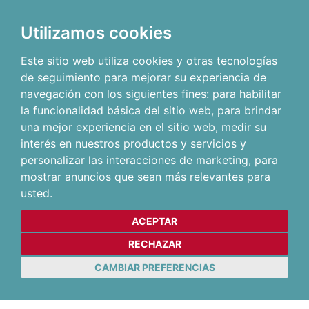
Utilizamos cookies
Este sitio web utiliza cookies y otras tecnologías
de seguimiento para mejorar su experiencia de
navegación con los siguientes fines:
para habilitar
la funcionalidad básica del sitio web
,
para brindar
una mejor experiencia en el sitio web
,
medir su
interés en nuestros productos y servicios y
personalizar las interacciones de marketing
,
para
mostrar anuncios que sean más relevantes para
usted
.
ACEPTAR
RECHAZAR
CAMBIAR PREFERENCIAS