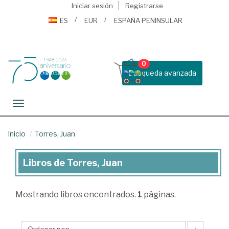
Iniciar sesión
Registrarse
ES
EUR
ESPAÑA PENINSULAR
0
Busqueda avanzada
Toggle navigation
Inicio
Torres, Juan
Libros de Torres, Juan
Libros
de
Mostrando
libros encontrados.
1
páginas.
Torres,
Juan