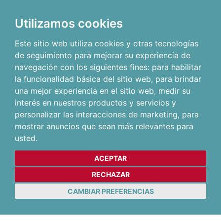
Utilizamos cookies
Este sitio web utiliza cookies y otras tecnologías
de seguimiento para mejorar su experiencia de
navegación con los siguientes fines:
para habilitar
la funcionalidad básica del sitio web
,
para brindar
una mejor experiencia en el sitio web
,
medir su
interés en nuestros productos y servicios y
personalizar las interacciones de marketing
,
para
mostrar anuncios que sean más relevantes para
usted
.
ACEPTAR
RECHAZAR
CAMBIAR PREFERENCIAS