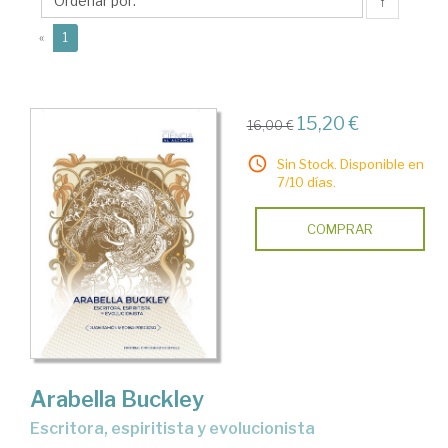
Juan
↑
Ramón
(current)
«
1
15,20 €
16,00 €
Sin Stock. Disponible en
7/10 días.
COMPRAR
Arabella Buckley
Escritora, espiritista y evolucionista