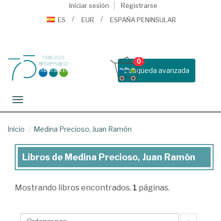
Iniciar sesión
Registrarse
ES
EUR
ESPAÑA PENINSULAR
0
Busqueda avanzada
Toggle navigation
Inicio
Medina Precioso, Juan Ramón
Libros de Medina Precioso, Juan Ramón
Libros
de
Mostrando
libros encontrados.
1
páginas.
Medina
Precioso,