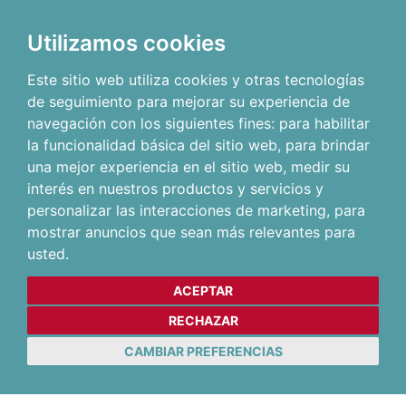
Utilizamos cookies
Este sitio web utiliza cookies y otras tecnologías
de seguimiento para mejorar su experiencia de
navegación con los siguientes fines:
para habilitar
la funcionalidad básica del sitio web
,
para brindar
una mejor experiencia en el sitio web
,
medir su
interés en nuestros productos y servicios y
personalizar las interacciones de marketing
,
para
mostrar anuncios que sean más relevantes para
usted
.
ACEPTAR
RECHAZAR
CAMBIAR PREFERENCIAS