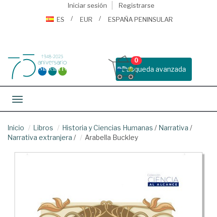
Iniciar sesión
Registrarse
ES
EUR
ESPAÑA PENINSULAR
0
Busqueda avanzada
Toggle navigation
Inicio
Libros
Historia y Ciencias Humanas
/
Narrativa
/
Narrativa extranjera
/
Arabella Buckley