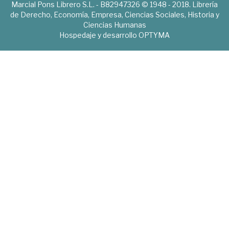
Marcial Pons Librero S.L. - B82947326 © 1948 - 2018. Librería
de Derecho, Economía, Empresa, Ciencias Sociales, Historia y
Ciencias Humanas
Hospedaje y desarrollo
OPTYMA