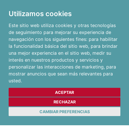
Utilizamos cookies
Este sitio web utiliza cookies y otras tecnologías
de seguimiento para mejorar su experiencia de
navegación con los siguientes fines:
para habilitar
la funcionalidad básica del sitio web
,
para brindar
una mejor experiencia en el sitio web
,
medir su
interés en nuestros productos y servicios y
personalizar las interacciones de marketing
,
para
mostrar anuncios que sean más relevantes para
usted
.
ACEPTAR
RECHAZAR
CAMBIAR PREFERENCIAS