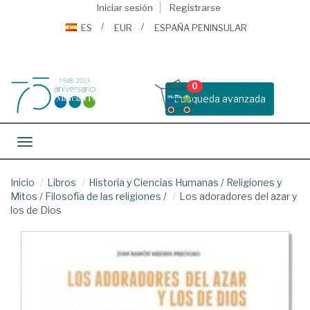
Iniciar sesión
Registrarse
ES
EUR
ESPAÑA PENINSULAR
0
Busqueda avanzada
Toggle navigation
Inicio
Libros
Historia y Ciencias Humanas
/
Religiones y
Mitos
/
Filosofía de las religiones
/
Los adoradores del azar y
los de Dios