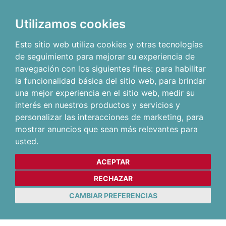
Utilizamos cookies
Este sitio web utiliza cookies y otras tecnologías
de seguimiento para mejorar su experiencia de
navegación con los siguientes fines:
para habilitar
la funcionalidad básica del sitio web
,
para brindar
una mejor experiencia en el sitio web
,
medir su
interés en nuestros productos y servicios y
personalizar las interacciones de marketing
,
para
mostrar anuncios que sean más relevantes para
usted
.
ACEPTAR
RECHAZAR
CAMBIAR PREFERENCIAS