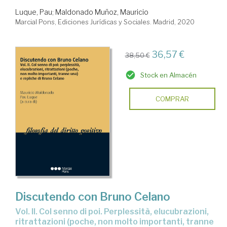
Luque, Pau
;
Maldonado Muñoz, Mauricio
Marcial Pons, Ediciones Jurídicas y Sociales. Madrid, 2020
36,57 €
38,50 €
Stock en Almacén
COMPRAR
Discutendo con Bruno Celano
Vol. II. Col senno di poi. Perplessità, elucubrazioni,
ritrattazioni (poche, non molto importanti, tranne