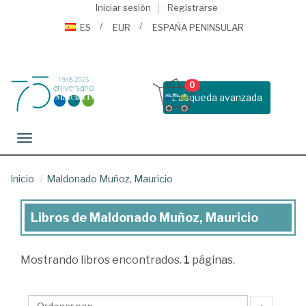
Iniciar sesión
Registrarse
ES
EUR
ESPAÑA PENINSULAR
0
Busqueda avanzada
Toggle navigation
Inicio
Maldonado Muñoz, Mauricio
Libros de Maldonado Muñoz, Mauricio
Libros
de
Mostrando
libros encontrados.
1
páginas.
Maldonado
Muñoz,