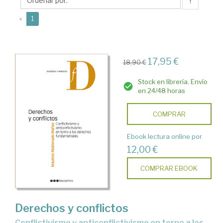
Mauricio
↑
(current)
«
1
17,95 €
18,90 €
Stock en librería. Envío
en 24/48 horas
COMPRAR
Ebook lectura online por
12,00 €
COMPRAR EBOOK
Derechos y conflictos
conflictivismo y anticonflictivismo en torno a los