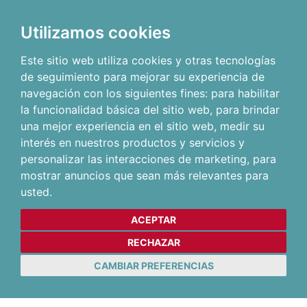
Utilizamos cookies
Este sitio web utiliza cookies y otras tecnologías
de seguimiento para mejorar su experiencia de
navegación con los siguientes fines:
para habilitar
la funcionalidad básica del sitio web
,
para brindar
una mejor experiencia en el sitio web
,
medir su
interés en nuestros productos y servicios y
personalizar las interacciones de marketing
,
para
mostrar anuncios que sean más relevantes para
usted
.
ACEPTAR
RECHAZAR
CAMBIAR PREFERENCIAS