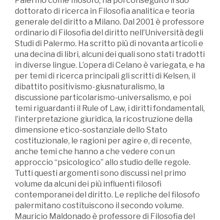
Palermo come filosofo, ha poi conseguito il suo
dottorato di ricerca in Filosofia analitica e teoria
generale del diritto a Milano. Dal 2001 è professore
ordinario di Filosofia del diritto nell’Università degli
Studi di Palermo. Ha scritto più di novanta articoli e
una decina di libri, alcuni dei quali sono stati tradotti
in diverse lingue. L’opera di Celano è variegata, e ha
per temi di ricerca principali gli scritti di Kelsen, il
dibattito positivismo-giusnaturalismo, la
discussione particolarismo-universalismo, e poi
temi riguardanti il Rule of Law, i diritti fondamentali,
l’interpretazione giuridica, la ricostruzione della
dimensione etico-sostanziale dello Stato
costituzionale, le ragioni per agire e, di recente,
anche temi che hanno a che vedere con un
approccio “psicologico” allo studio delle regole.
Tutti questi argomenti sono discussi nel primo
volume da alcuni dei più influenti filosofi
contemporanei del diritto. Le repliche del filosofo
palermitano costituiscono il secondo volume.
Mauricio Maldonado è professore di Filosofia del