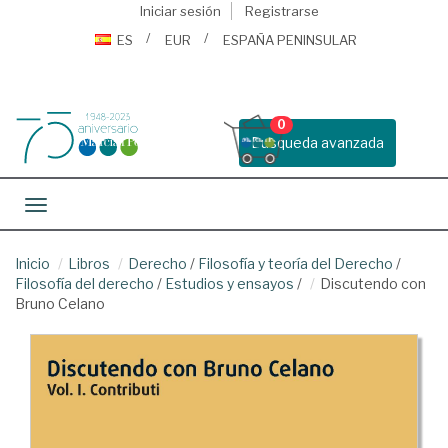
Iniciar sesión
Registrarse
ES
EUR
ESPAÑA PENINSULAR
0
Busqueda avanzada
Toggle navigation
Inicio
Libros
Derecho
/
Filosofía y teoría del Derecho
/
Filosofía del derecho
/
Estudios y ensayos
/
Discutendo con
Bruno Celano