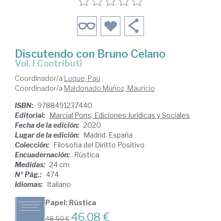
Discutendo con Bruno Celano
Vol. I Contributi
Coordinador/a
Luque, Pau
Coordinador/a
Maldonado Muñoz, Mauricio
ISBN:
9788491237440
Editorial:
Marcial Pons, Ediciones Jurídicas y Sociales
Fecha de la edición:
2020
Lugar de la edición:
Madrid. España
Colección:
Filosofia del Diritto Positivo
Encuadernación:
Rústica
Medidas:
24 cm
Nº Pág.:
474
Idiomas:
Italiano
Papel: Rústica
46,08 €
48,50 €