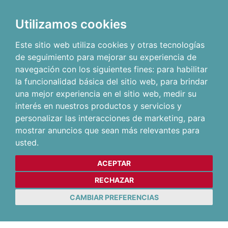
Utilizamos cookies
Este sitio web utiliza cookies y otras tecnologías
de seguimiento para mejorar su experiencia de
navegación con los siguientes fines:
para habilitar
la funcionalidad básica del sitio web
,
para brindar
una mejor experiencia en el sitio web
,
medir su
interés en nuestros productos y servicios y
personalizar las interacciones de marketing
,
para
mostrar anuncios que sean más relevantes para
usted
.
ACEPTAR
RECHAZAR
CAMBIAR PREFERENCIAS