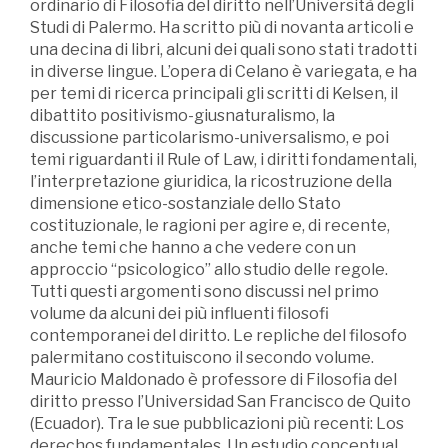
ordinario di Filosofia del diritto nell’Università degli
Studi di Palermo. Ha scritto più di novanta articoli e
una decina di libri, alcuni dei quali sono stati tradotti
in diverse lingue. L’opera di Celano è variegata, e ha
per temi di ricerca principali gli scritti di Kelsen, il
dibattito positivismo-giusnaturalismo, la
discussione particolarismo-universalismo, e poi
temi riguardanti il Rule of Law, i diritti fondamentali,
l’interpretazione giuridica, la ricostruzione della
dimensione etico-sostanziale dello Stato
costituzionale, le ragioni per agire e, di recente,
anche temi che hanno a che vedere con un
approccio “psicologico” allo studio delle regole.
Tutti questi argomenti sono discussi nel primo
volume da alcuni dei più influenti filosofi
contemporanei del diritto. Le repliche del filosofo
palermitano costituiscono il secondo volume.
Mauricio Maldonado è professore di Filosofia del
diritto presso l’Universidad San Francisco de Quito
(Ecuador). Tra le sue pubblicazioni più recenti: Los
derechos fundamentales. Un estudio conceptual