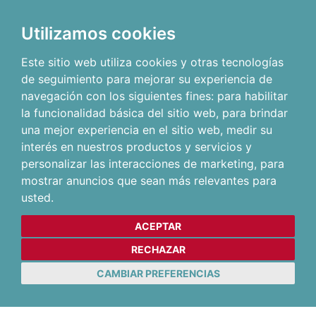
Utilizamos cookies
Este sitio web utiliza cookies y otras tecnologías
de seguimiento para mejorar su experiencia de
navegación con los siguientes fines:
para habilitar
la funcionalidad básica del sitio web
,
para brindar
una mejor experiencia en el sitio web
,
medir su
interés en nuestros productos y servicios y
personalizar las interacciones de marketing
,
para
mostrar anuncios que sean más relevantes para
usted
.
ACEPTAR
RECHAZAR
CAMBIAR PREFERENCIAS