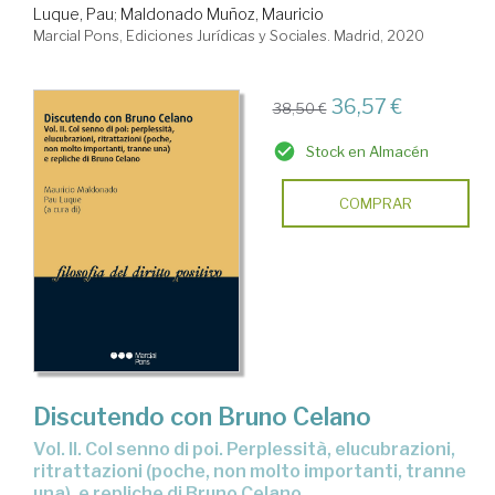
Luque, Pau
;
Maldonado Muñoz, Mauricio
Marcial Pons, Ediciones Jurídicas y Sociales. Madrid, 2020
36,57 €
38,50 €
Stock en Almacén
COMPRAR
Discutendo con Bruno Celano
Vol. II. Col senno di poi. Perplessità, elucubrazioni,
ritrattazioni (poche, non molto importanti, tranne
una), e repliche di Bruno Celano