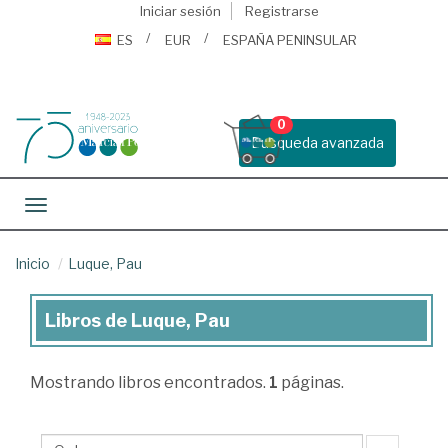
Iniciar sesión
Registrarse
ES
EUR
ESPAÑA PENINSULAR
0
Busqueda avanzada
Toggle navigation
Inicio
Luque, Pau
Libros de Luque, Pau
Libros
de
Mostrando
libros encontrados.
1
páginas.
Luque,
Pau