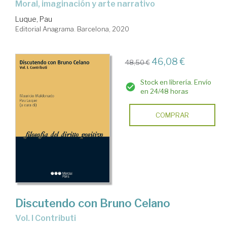
Moral, imaginación y arte narrativo
Luque, Pau
Editorial Anagrama. Barcelona, 2020
46,08 €
48,50 €
Stock en librería. Envío
en 24/48 horas
COMPRAR
Discutendo con Bruno Celano
Vol. I Contributi