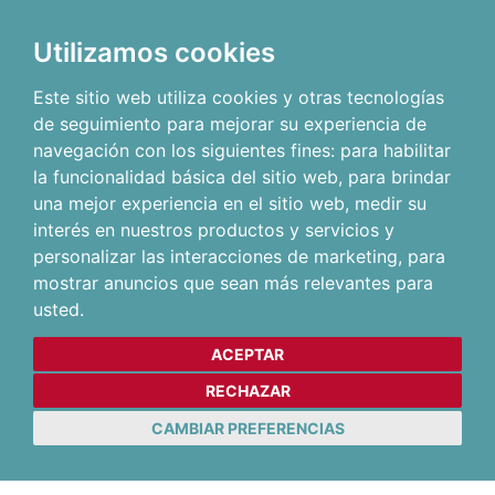
Utilizamos cookies
Este sitio web utiliza cookies y otras tecnologías
de seguimiento para mejorar su experiencia de
navegación con los siguientes fines:
para habilitar
la funcionalidad básica del sitio web
,
para brindar
una mejor experiencia en el sitio web
,
medir su
interés en nuestros productos y servicios y
personalizar las interacciones de marketing
,
para
mostrar anuncios que sean más relevantes para
usted
.
ACEPTAR
RECHAZAR
CAMBIAR PREFERENCIAS