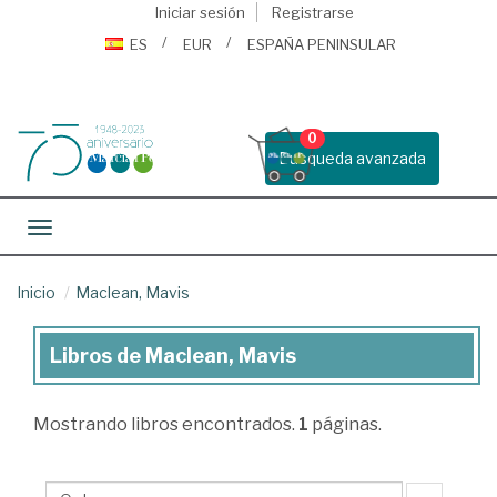
Iniciar sesión
Registrarse
ES
EUR
ESPAÑA PENINSULAR
0
Busqueda avanzada
Toggle navigation
Inicio
Maclean, Mavis
Libros de Maclean, Mavis
Libros
de
Mostrando
libros encontrados.
1
páginas.
Maclean,
Mavis