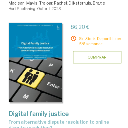
Maclean, Mavis
;
Treloar, Rachel
;
Dijksterhuis, Bregje
Hart Publishing. Oxford, 2023
86,20 €
Sin Stock. Disponible en
5/6 semanas.
COMPRAR
Digital family justice
from alternative dispute resolution to online
dispute resolution?