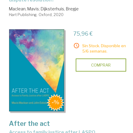
Maclean, Mavis
;
Dijksterhuis, Bregje
Hart Publishing. Oxford, 2020
75,96 €
Sin Stock. Disponible en
5/6 semanas.
COMPRAR
After the act
access to family justice after LASPO