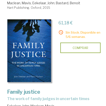
Maclean, Mavis
;
Eekelaar, John
;
Bastard, Benoit
Hart Publishing. Oxford, 2015
61,18 €
Sin Stock. Disponible en
5/6 semanas.
COMPRAR
Family justice
the work of family judges in uncertain times
Eekelaar, John
;
Maclean, Mavis