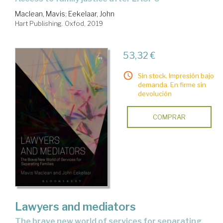
Maclean, Mavis
;
Eekelaar, John
Hart Publishing. Oxfod, 2019
53,32 €
Sin stock. Impresión bajo
demanda. En firme sin
devolución
COMPRAR
Lawyers and mediators
the brave new world of services for separating