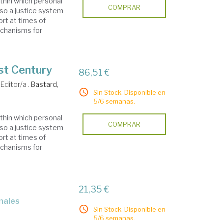
ithin which personal
COMPRAR
lso a justice system
ort at times of
echanisms for
1st Century
86,51 €
Editor/a .
Bastard,
Sin Stock. Disponible en
5/6 semanas.
ithin which personal
COMPRAR
lso a justice system
ort at times of
echanisms for
21,35 €
énales
Sin Stock. Disponible en
5/6 semanas.