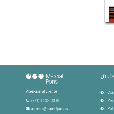
¿DUD
Atención al cliente
Com
Pre
(+34) 91 304 33 03
Polí
atencion@marcialpons.es