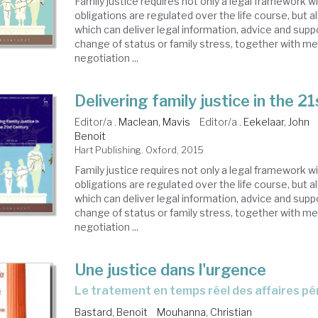
Family justice requires not only a legal framework w
obligations are regulated over the life course, but a
which can deliver legal information, advice and supp
change of status or family stress, together with m
negotiation ...
Delivering family justice in the 2
Editor/a .
Maclean, Mavis
Editor/a .
Eekelaar, John
Benoit
Hart Publishing. Oxford, 2015
Family justice requires not only a legal framework w
obligations are regulated over the life course, but a
which can deliver legal information, advice and supp
change of status or family stress, together with m
negotiation ...
Une justice dans l'urgence
le tratement en temps réel des affaires p
Bastard, Benoit
Mouhanna, Christian