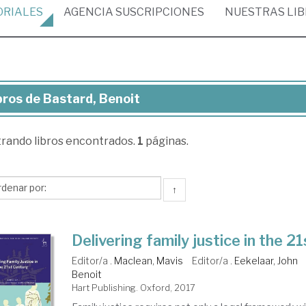
ORIALES
AGENCIA
SUSCRIPCIONES
NUESTRAS
LI
bros de Bastard, Benoit
ros
trando
libros encontrados.
1
páginas.
tard,
noit
↑
Delivering family justice in the 2
Editor/a .
Maclean, Mavis
Editor/a .
Eekelaar, John
Benoit
Hart Publishing. Oxford, 2017