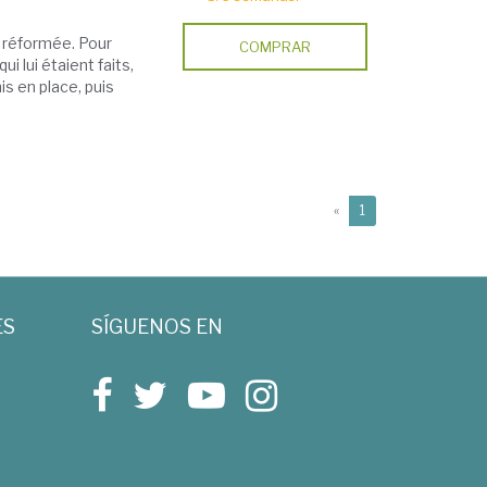
t réformée. Pour
COMPRAR
i lui étaient faits,
mis en place, puis
(current)
«
1
ES
SÍGUENOS EN