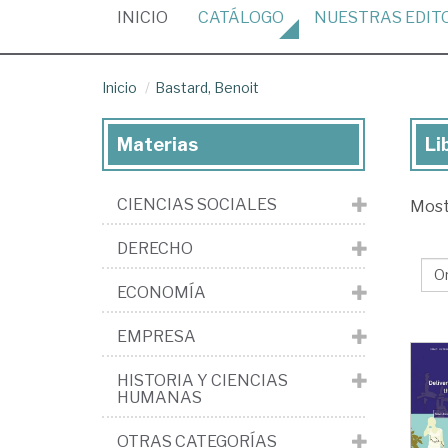
(CURRENT)
INICIO
CATÁLOGO
NUESTRAS
EDIT
Inicio
Bastard, Benoit
Materias
Li
Lib
de
CIENCIAS SOCIALES
Mos
Bas
Be
DERECHO
ECONOMÍA
EMPRESA
HISTORIA Y CIENCIAS
HUMANAS
OTRAS CATEGORÍAS