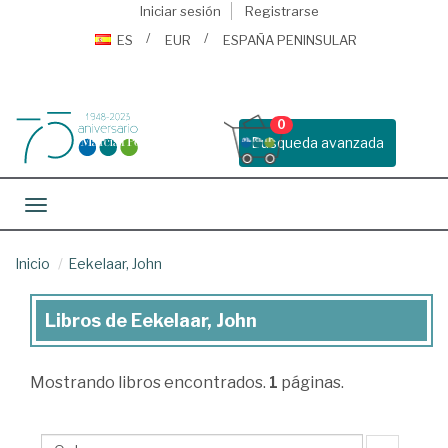
Iniciar sesión
Registrarse
ES
EUR
ESPAÑA PENINSULAR
0
Busqueda avanzada
Toggle navigation
Inicio
Eekelaar, John
Libros de Eekelaar, John
Libros
de
Mostrando
libros encontrados.
1
páginas.
Eekelaar,
John