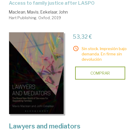
access to family justice after LASPO
Maclean, Mavis
;
Eekelaar, John
Hart Publishing. Oxfod, 2019
53,32 €
Sin stock. Impresión bajo
demanda. En firme sin
devolución
COMPRAR
Lawyers and mediators