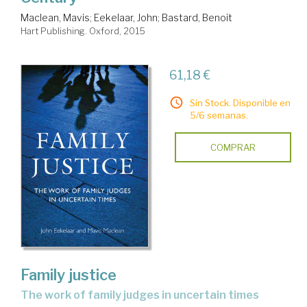
Maclean, Mavis
;
Eekelaar, John
;
Bastard, Benoit
Hart Publishing. Oxford, 2015
61,18 €
Sin Stock. Disponible en
5/6 semanas.
COMPRAR
Family justice
the work of family judges in uncertain times