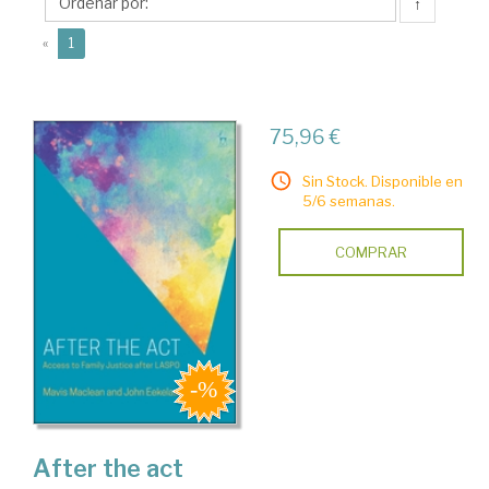
↑
(current)
«
1
75,96 €
Sin Stock. Disponible en
5/6 semanas.
COMPRAR
After the act