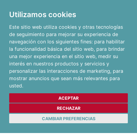
Utilizamos cookies
Este sitio web utiliza cookies y otras tecnologías
de seguimiento para mejorar su experiencia de
navegación con los siguientes fines:
para habilitar
la funcionalidad básica del sitio web
,
para brindar
una mejor experiencia en el sitio web
,
medir su
interés en nuestros productos y servicios y
personalizar las interacciones de marketing
,
para
mostrar anuncios que sean más relevantes para
usted
.
ACEPTAR
RECHAZAR
CAMBIAR PREFERENCIAS