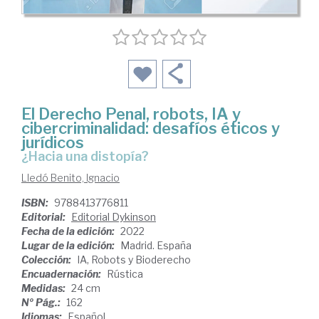
El Derecho Penal, robots, IA y
cibercriminalidad: desafíos éticos y
jurídicos
¿Hacia una distopía?
Lledó Benito, Ignacio
ISBN:
9788413776811
Editorial:
Editorial Dykinson
Fecha de la edición:
2022
Lugar de la edición:
Madrid. España
Colección:
IA, Robots y Bioderecho
Encuadernación:
Rústica
Medidas:
24 cm
Nº Pág.:
162
Idiomas:
Español