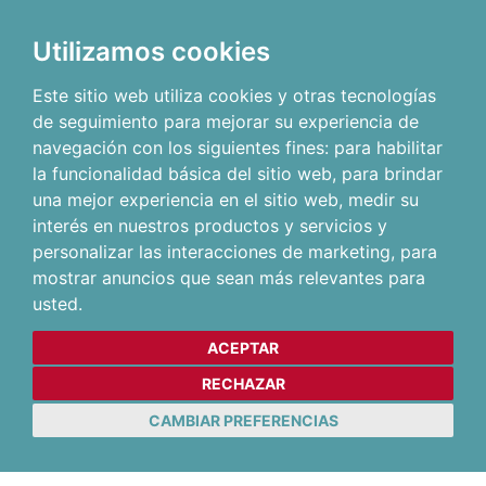
Utilizamos cookies
Este sitio web utiliza cookies y otras tecnologías
de seguimiento para mejorar su experiencia de
navegación con los siguientes fines:
para habilitar
la funcionalidad básica del sitio web
,
para brindar
una mejor experiencia en el sitio web
,
medir su
interés en nuestros productos y servicios y
personalizar las interacciones de marketing
,
para
mostrar anuncios que sean más relevantes para
usted
.
ACEPTAR
RECHAZAR
CAMBIAR PREFERENCIAS