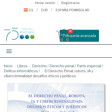
Iniciar sesión
Registrarse
ES
EUR
ESPAÑA PENINSULAR
0
Busqueda avanzada
Toggle navigation
Inicio
Libros
Derecho
/
Derecho penal
/
Parte especial
/
Delitos informáticos
/
El Derecho Penal, robots, IA y
cibercriminalidad: desafíos éticos y jurídicos