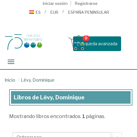
Iniciar sesión
Registrarse
ES
EUR
ESPAÑA PENINSULAR
0
Busqueda avanzada
Toggle navigation
Inicio
Lévy, Dominique
Libros de Lévy, Dominique
Libros
de
Mostrando
libros encontrados.
1
páginas.
Lévy,
Dominique