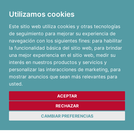
Utilizamos cookies
Este sitio web utiliza cookies y otras tecnologías
de seguimiento para mejorar su experiencia de
navegación con los siguientes fines:
para habilitar
la funcionalidad básica del sitio web
,
para brindar
una mejor experiencia en el sitio web
,
medir su
interés en nuestros productos y servicios y
personalizar las interacciones de marketing
,
para
mostrar anuncios que sean más relevantes para
usted
.
ACEPTAR
RECHAZAR
CAMBIAR PREFERENCIAS