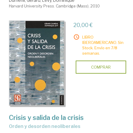
Duménil, Gérard
;
Lévy, Dominique
Harvard University Press. Cambridge (Mass), 2010
20,00 €
LIBRO
IBEROAMERICANO. Sin
Stock. Envío en 7/8
semanas.
COMPRAR
Crisis y salida de la crisis
orden y desorden neoliberales