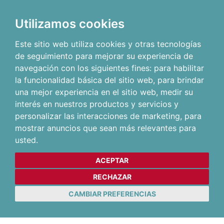
Utilizamos cookies
Este sitio web utiliza cookies y otras tecnologías
de seguimiento para mejorar su experiencia de
navegación con los siguientes fines:
para habilitar
la funcionalidad básica del sitio web
,
para brindar
una mejor experiencia en el sitio web
,
medir su
interés en nuestros productos y servicios y
personalizar las interacciones de marketing
,
para
mostrar anuncios que sean más relevantes para
usted
.
ACEPTAR
RECHAZAR
CAMBIAR PREFERENCIAS