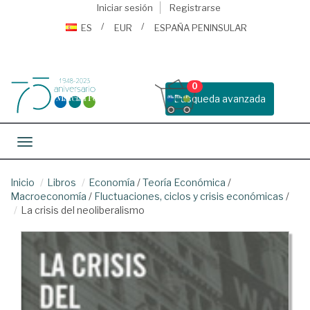
Iniciar sesión
Registrarse
ES
EUR
ESPAÑA PENINSULAR
0
Busqueda avanzada
Toggle navigation
Inicio
Libros
Economía
/
Teoría Económica
/
Macroeconomía
/
Fluctuaciones, ciclos y crisis económicas
/
La crisis del neoliberalismo