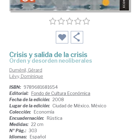
Crisis y salida de la crisis
orden y desorden neoliberales
Duménil, Gérard
Lévy, Dominique
ISBN:
9789681681654
Editorial:
Fondo de Cultura Económica
Fecha de la edición:
2008
Lugar de la edición:
Ciudad de México. México
Colección:
Economía
Encuadernación:
Rústica
Medidas:
22 cm
Nº Pág.:
303
Idiomas:
Español