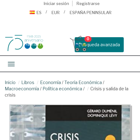
Iniciar sesión
Registrarse
ES
EUR
ESPAÑA PENINSULAR
0
Busqueda avanzada
Toggle navigation
Inicio
Libros
Economía
/
Teoría Económica
/
Macroeconomía
/
Política económica
/
Crisis y salida de la
crisis