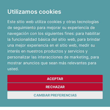
Utilizamos cookies
Este sitio web utiliza cookies y otras tecnologías
de seguimiento para mejorar su experiencia de
navegación con los siguientes fines:
para habilitar
la funcionalidad básica del sitio web
,
para brindar
una mejor experiencia en el sitio web
,
medir su
interés en nuestros productos y servicios y
personalizar las interacciones de marketing
,
para
mostrar anuncios que sean más relevantes para
usted
.
ACEPTAR
RECHAZAR
CAMBIAR PREFERENCIAS