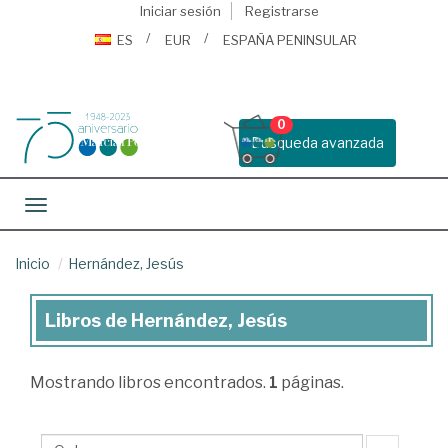
Iniciar sesión
Registrarse
ES
EUR
ESPAÑA PENINSULAR
0
Busqueda avanzada
Toggle navigation
Inicio
Hernández, Jesús
Libros de Hernández, Jesús
Libros
de
Mostrando
libros encontrados.
1
páginas.
Hernández,
Jesús