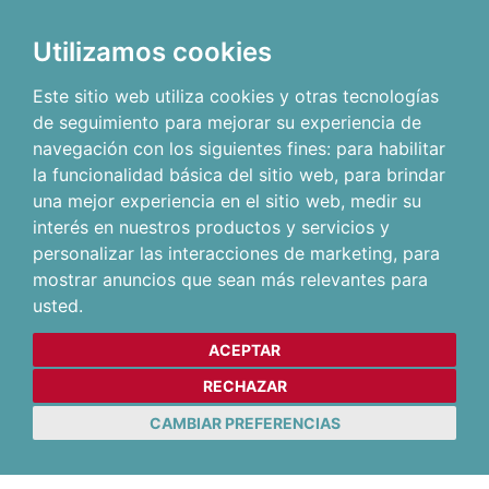
Utilizamos cookies
Este sitio web utiliza cookies y otras tecnologías
de seguimiento para mejorar su experiencia de
navegación con los siguientes fines:
para habilitar
la funcionalidad básica del sitio web
,
para brindar
una mejor experiencia en el sitio web
,
medir su
interés en nuestros productos y servicios y
personalizar las interacciones de marketing
,
para
mostrar anuncios que sean más relevantes para
usted
.
ACEPTAR
RECHAZAR
CAMBIAR PREFERENCIAS