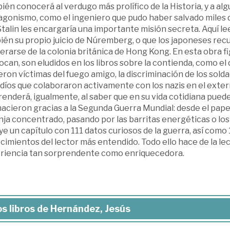
én conocerá al verdugo más prolífico de la Historia, y a a
gonismo, como el ingeniero que pudo haber salvado miles de
talin les encargaría una importante misión secreta. Aquí lee
én su propio juicio de Núremberg, o que los japoneses recur
rarse de la colonia británica de Hong Kong. En esta obra f
can, son eludidos en los libros sobre la contienda, como el 
ron víctimas del fuego amigo, la discriminación de los sol
udíos que colaboraron activamente con los nazis en el exterm
enderá, igualmente, al saber que en su vida cotidiana pued
acieron gracias a la Segunda Guerra Mundial: desde el papel 
ja concentrado, pasando por las barritas energéticas o los 
ye un capítulo con 111 datos curiosos de la guerra, así com
imientos del lector más entendido. Todo ello hace de la lec
riencia tan sorprendente como enriquecedora.
s libros de Hernández, Jesús