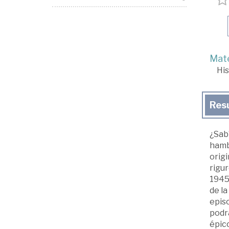
Mate
His
Res
¿Sabí
hambr
orig
rigur
1945,
de la
episo
podrá
épic