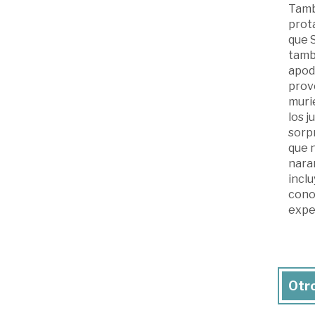
Tambi
prota
que S
tambi
apode
provo
murie
los j
sorpr
que n
naran
inclu
conoc
expe
Otro