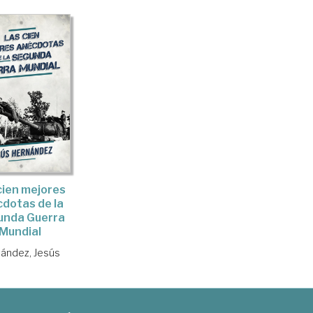
cien mejores
dotas de la
unda Guerra
Mundial
ández, Jesús