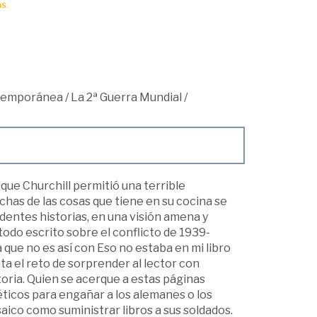
s.
ntemporánea
/
La 2ª Guerra Mundial
/
que Churchill permitió una terrible
chas de las cosas que tiene en su cocina se
dentes historias, en una visión amena y
todo escrito sobre el conflicto de 1939-
que no es así con Eso no estaba en mi libro
ta el reto de sorprender al lector con
toria. Quien se acerque a estas páginas
éticos para engañar a los alemanes o los
ico como suministrar libros a sus soldados.