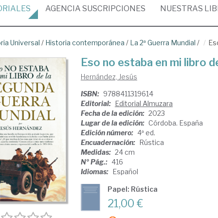
ORIALES
AGENCIA
SUSCRIPCIONES
NUESTRAS
LI
ria Universal
/
Historia contemporánea
/
La 2ª Guerra Mundial
/
Es
Eso no estaba en mi libro 
Hernández, Jesús
ISBN:
9788411319614
Editorial:
Editorial Almuzara
Fecha de la edición:
2023
Lugar de la edición:
Córdoba. España
Edición número:
4ª ed.
Encuadernación:
Rústica
Medidas:
24 cm
Nº Pág.:
416
Idiomas:
Español
Papel: Rústica
21,00 €