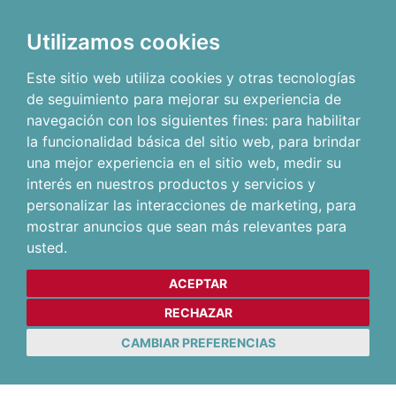
Utilizamos cookies
Este sitio web utiliza cookies y otras tecnologías
de seguimiento para mejorar su experiencia de
navegación con los siguientes fines:
para habilitar
la funcionalidad básica del sitio web
,
para brindar
una mejor experiencia en el sitio web
,
medir su
interés en nuestros productos y servicios y
personalizar las interacciones de marketing
,
para
mostrar anuncios que sean más relevantes para
usted
.
ACEPTAR
RECHAZAR
CAMBIAR PREFERENCIAS