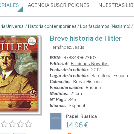
ORIALES
AGENCIA
SUSCRIPCIONES
NUESTRAS
LI
ria Universal
/
Historia contemporánea
/
Los fascismos (Nazismo)
/
Breve historia de Hitler
Hernández, Jesús
ISBN:
9788499673103
Editorial:
Ediciones Nowtilus
Fecha de la edición:
2012
Lugar de la edición:
Barcelona. España
Colección:
Breve Historia
Encuadernación:
Rústica
Medidas:
21 cm
Nº Pág.:
345
Idiomas:
Español
Papel: Rústica
14,96 €