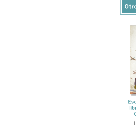
Otro
Eso
li