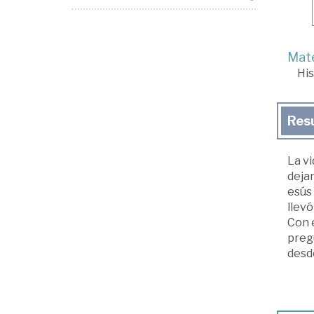
Mate
His
Res
La vi
dejan
esús 
llevó
Con e
pregu
desd