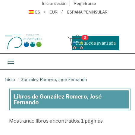
Iniciar sesión
Registrarse
ES
EUR
ESPAÑA PENINSULAR
0
Busqueda avanzada
Toggle navigation
Inicio
González Romero, José Fernando
Libros de González Romero, José
Libros
Fernando
de
González
Mostrando
libros encontrados.
1
páginas.
Romero,