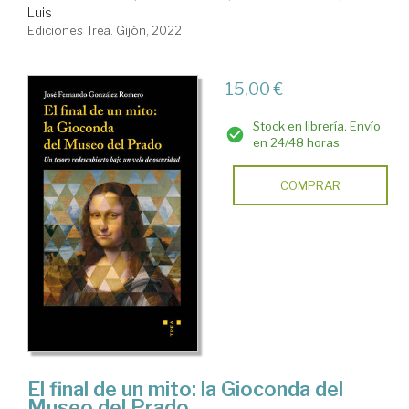
Luis
Ediciones Trea. Gijón, 2022
15,00 €
Stock en librería. Envío
en 24/48 horas
COMPRAR
El final de un mito: la Gioconda del
Museo del Prado