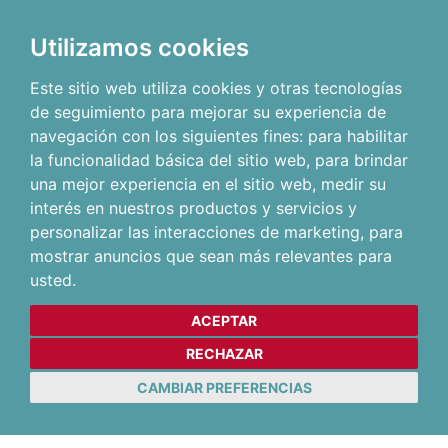
Utilizamos cookies
Este sitio web utiliza cookies y otras tecnologías
de seguimiento para mejorar su experiencia de
navegación con los siguientes fines:
para habilitar
la funcionalidad básica del sitio web
,
para brindar
una mejor experiencia en el sitio web
,
medir su
interés en nuestros productos y servicios y
personalizar las interacciones de marketing
,
para
mostrar anuncios que sean más relevantes para
usted
.
ACEPTAR
RECHAZAR
CAMBIAR PREFERENCIAS