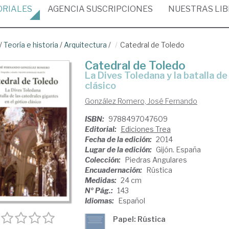
ORIALES
AGENCIA
SUSCRIPCIONES
NUESTRAS
LI
/
Teoría e historia
/
Arquitectura
/
Catedral de Toledo
Catedral de Toledo
la Dives Toledana y la batalla de las catedrales gigantes en el gótico
clásico
González Romero, José Fernando
ISBN:
9788497047609
Editorial:
Ediciones Trea
Fecha de la edición:
2014
Lugar de la edición:
Gijón. España
Colección:
Piedras Angulares
Encuadernación:
Rústica
Medidas:
24 cm
Nº Pág.:
143
Idiomas:
Español
Papel: Rústica