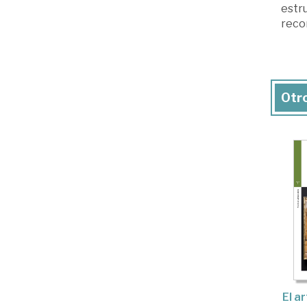
estr
recor
Otro
El a