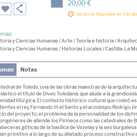
20,00 €
Sin Stock. Disponible en 7/10 día
rias:
toria y Ciencias Humanas
/
Arte
/
Teoría e historia
/
Arquite
toria y Ciencias Humanas
/
Historias Locales
/
Castilla-La 
umen
Notas
tedral de Toledo, una de las obras maestras de la arquitectu
iástico el título de Dives Toledana, que alude a la grandiosid
nidad litúrgica. El contexto histórico-cultural que rodeó es
entes el rey Fernando III el Santo y el arzobispo Rodrigo Ji
icio del proyecto, el problema de la personalidad de los dis
congéneres de allende los Pirineos como las catedrales de 
abeceras góticas de la basílica de Vezelay y la seo burgalesa
lan primitivo a lo largo de su dilatado proceso constructivo 