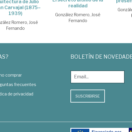
presen
uitectura de Julio
realidad
n Carvajal (1875–
Gonzál
1939)
González Romero, José
Fernando
zález Romero, José
Fernando
AS?
BOLETÍN DE NOVEDAD
o comprar
guntas frecuentes
tica de privacidad
SUSCRIBIRSE