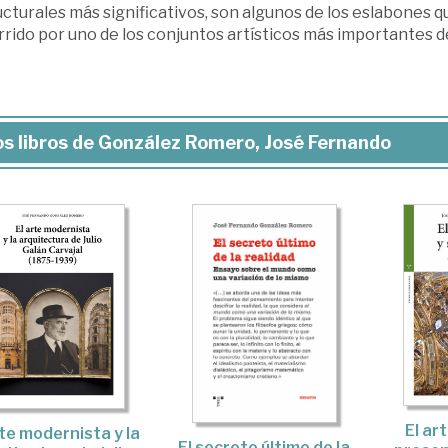
ucturales más significativos, son algunos de los eslabones 
rido por uno de los conjuntos artísticos más importantes d
s libros de González Romero, José Fernando
El ar
rte modernista y la
El secreto último de la