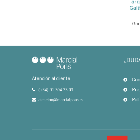
arq
Galá
Gon
¿DUD
Atención al cliente
Com
Pre
(+34) 91 304 33 03
Polí
atencion@marcialpons.es