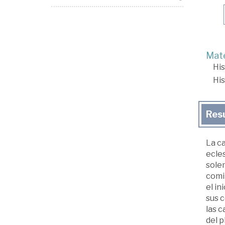
Mate
His
His
Res
La ca
ecles
solem
comit
el in
sus 
las c
del p