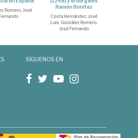
cia en España
(1248) y el burgalés
Ramón Bonifaz
ez Romero, José
Fernando
Costa Hernández, José
Luis
;
González Romero,
José Fernando
ES
SÍGUENOS EN