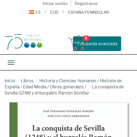
Iniciar sesión
Registrarse
ES
EUR
ESPAÑA PENINSULAR
0
Busqueda avanzada
Toggle navigation
Inicio
Libros
Historia y Ciencias Humanas
/
Historia de
España
/
Edad Media
/
Obras generales
/
La conquista de
Sevilla (1248) y el burgalés Ramón Bonifaz