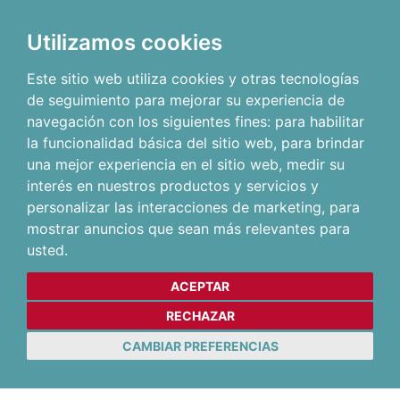
Utilizamos cookies
Este sitio web utiliza cookies y otras tecnologías
de seguimiento para mejorar su experiencia de
navegación con los siguientes fines:
para habilitar
la funcionalidad básica del sitio web
,
para brindar
una mejor experiencia en el sitio web
,
medir su
interés en nuestros productos y servicios y
personalizar las interacciones de marketing
,
para
mostrar anuncios que sean más relevantes para
usted
.
ACEPTAR
RECHAZAR
CAMBIAR PREFERENCIAS