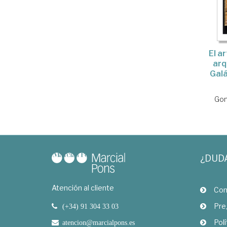
El a
arq
Galá
Gon
¿DUD
Atención al cliente
Com
Pre
(+34) 91 304 33 03
Polí
atencion@marcialpons.es