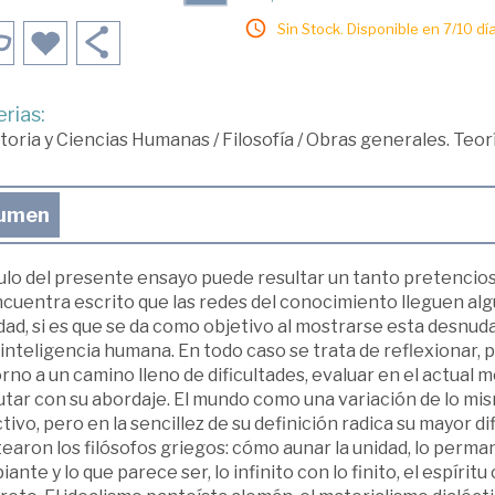
Sin Stock. Disponible en 7/10 día
rias:
toria y Ciencias Humanas
/
Filosofía
/
Obras generales. Teor
umen
tulo del presente ensayo puede resultar un tanto pretencio
cuentra escrito que las redes del conocimiento lleguen algú
dad, si es que se da como objetivo al mostrarse esta desnuda
 inteligencia humana. En todo caso se trata de reflexionar, 
rno a un camino lleno de dificultades, evaluar en el actual 
rutar con su abordaje. El mundo como una variación de lo m
tivo, pero en la sencillez de su definición radica su mayor dif
earon los filósofos griegos: cómo aunar la unidad, lo permane
ante y lo que parece ser, lo infinito con lo finito, el espíritu