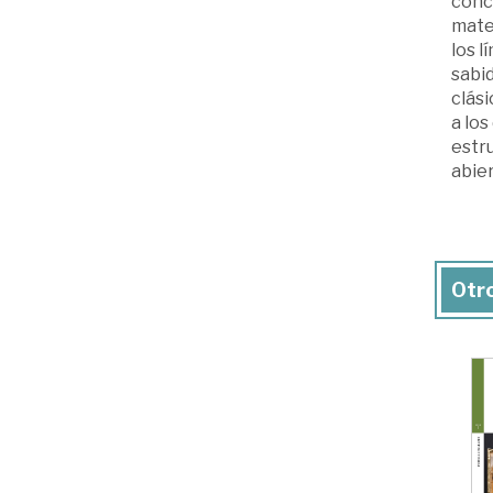
concr
matem
los l
sabid
clási
a los
estru
abier
Otro