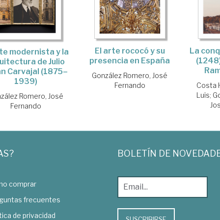
El arte rococó y su
La conq
rte modernista y la
presencia en España
(1248)
uitectura de Julio
Ram
n Carvajal (1875–
González Romero, José
1939)
Fernando
Costa 
Luis
;
Go
zález Romero, José
Jo
Fernando
AS?
BOLETÍN DE NOVEDAD
o comprar
guntas frecuentes
tica de privacidad
SUSCRIBIRSE