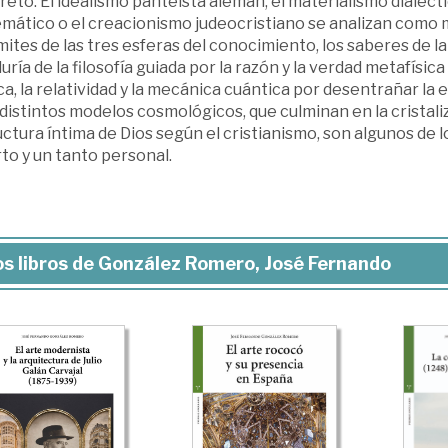
eto. El idealismo panteísta alemán, el materialismo dialéct
ático o el creacionismo judeocristiano se analizan como mo
ímites de las tres esferas del conocimiento, los saberes de l
uría de la filosofía guiada por la razón y la verdad metafísica 
ca, la relatividad y la mecánica cuántica por desentrañar la 
 distintos modelos cosmológicos, que culminan en la cristali
ctura íntima de Dios según el cristianismo, son algunos de 
to y un tanto personal.
s libros de González Romero, José Fernando