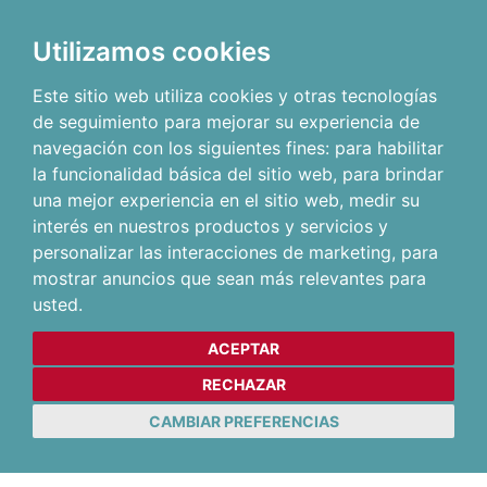
Utilizamos cookies
Este sitio web utiliza cookies y otras tecnologías
de seguimiento para mejorar su experiencia de
navegación con los siguientes fines:
para habilitar
la funcionalidad básica del sitio web
,
para brindar
una mejor experiencia en el sitio web
,
medir su
interés en nuestros productos y servicios y
personalizar las interacciones de marketing
,
para
mostrar anuncios que sean más relevantes para
usted
.
ACEPTAR
RECHAZAR
CAMBIAR PREFERENCIAS