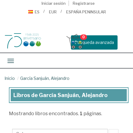
Iniciar sesión
Registrarse
ES
EUR
ESPAÑA PENINSULAR
0
Busqueda avanzada
Toggle navigation
Inicio
García Sanjuán, Alejandro
Libros de García Sanjuán, Alejandro
Libros
de
Mostrando
libros encontrados.
1
páginas.
García
Sanjuán,