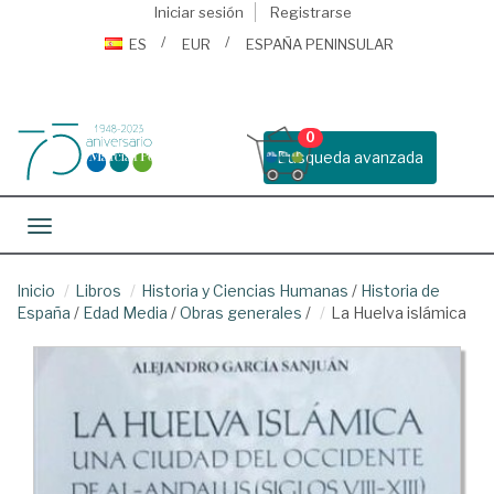
Iniciar sesión
Registrarse
ES
EUR
ESPAÑA PENINSULAR
0
Busqueda avanzada
Toggle navigation
Inicio
Libros
Historia y Ciencias Humanas
/
Historia de
España
/
Edad Media
/
Obras generales
/
La Huelva islámica