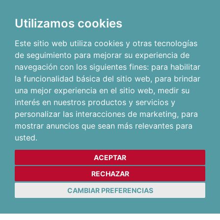
Utilizamos cookies
Este sitio web utiliza cookies y otras tecnologías
de seguimiento para mejorar su experiencia de
navegación con los siguientes fines:
para habilitar
la funcionalidad básica del sitio web
,
para brindar
una mejor experiencia en el sitio web
,
medir su
interés en nuestros productos y servicios y
personalizar las interacciones de marketing
,
para
mostrar anuncios que sean más relevantes para
usted
.
ACEPTAR
RECHAZAR
CAMBIAR PREFERENCIAS