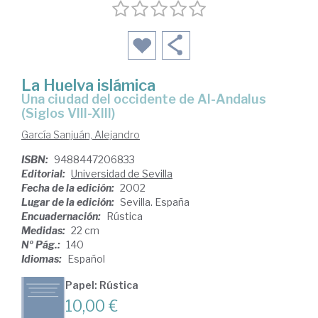
La Huelva islámica
Una ciudad del occidente de Al-Andalus
(Siglos VIII-XIII)
García Sanjuán, Alejandro
ISBN:
9488447206833
Editorial:
Universidad de Sevilla
Fecha de la edición:
2002
Lugar de la edición:
Sevilla. España
Encuadernación:
Rústica
Medidas:
22 cm
Nº Pág.:
140
Idiomas:
Español
Papel: Rústica
10,00 €