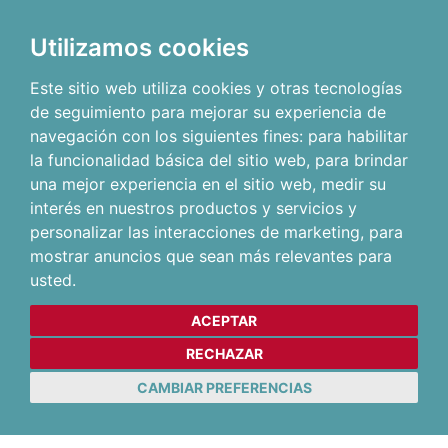
Utilizamos cookies
Este sitio web utiliza cookies y otras tecnologías
de seguimiento para mejorar su experiencia de
navegación con los siguientes fines:
para habilitar
la funcionalidad básica del sitio web
,
para brindar
una mejor experiencia en el sitio web
,
medir su
interés en nuestros productos y servicios y
personalizar las interacciones de marketing
,
para
mostrar anuncios que sean más relevantes para
usted
.
ACEPTAR
RECHAZAR
CAMBIAR PREFERENCIAS