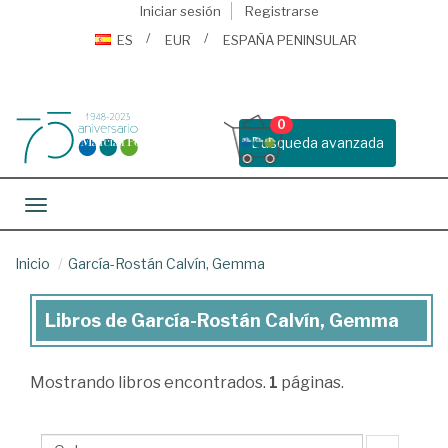
Iniciar sesión
Registrarse
ES
EUR
ESPAÑA PENINSULAR
0
Busqueda avanzada
Toggle navigation
Inicio
García-Rostán Calvín, Gemma
Libros de García-Rostán Calvín, Gemma
Libros
de
Mostrando
libros encontrados.
1
páginas.
García-
Rostán