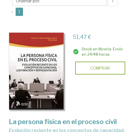
Calvín,
↑
Gemma
(current)
«
1
51,47 €
Stock en librería. Envío
en 24/48 horas
COMPRAR
La persona física en el proceso civil
Evolución reciente en los conceptos de capacidad,