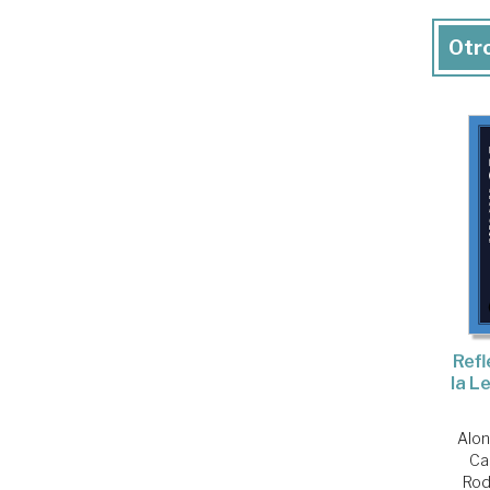
Otro
Refl
la L
Alon
Cas
Rod