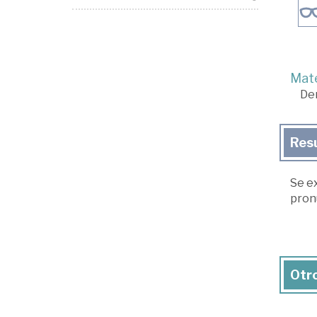
Mate
De
Res
Se ex
pronu
Otro