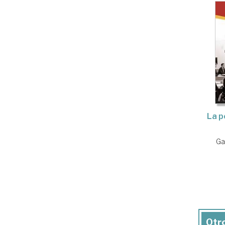
La p
Ga
Otro