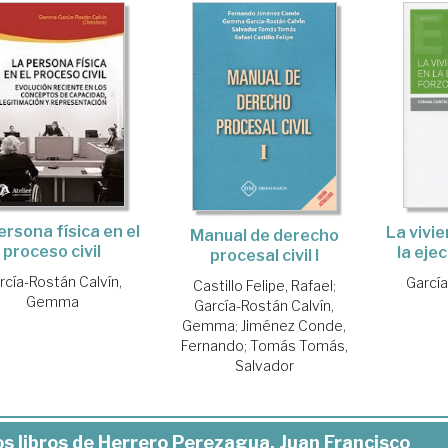
ersona física en el
La vivi
Manual de derecho
proceso civil
la eje
procesal civil I
rcía-Rostán Calvín,
García
Castillo Felipe, Rafael
;
Gemma
García-Rostán Calvín,
Gemma
;
Jiménez Conde,
Fernando
;
Tomás Tomás,
Salvador
s libros de Herrero Perezagua, Juan Francisco