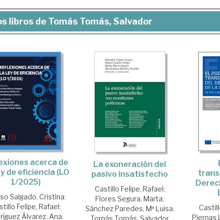
s libros de Tomás Tomás, Salvador
exiones acerca de
La exoneración del
ey de eficiencia (LO
trans
pasivo insatisfecho
1/2025)
Derech
Castillo Felipe, Rafael
;
so Salgado, Cristina
;
Flores Segura, Marta
;
tillo Felipe, Rafael
;
Castill
Sánchez Paredes, Mª Luisa
;
ríguez Álvarez, Ana
;
Piernas 
Tomás Tomás, Salvador