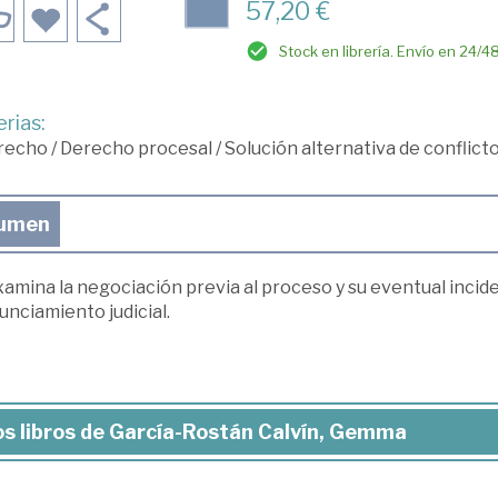
57,20 €
Stock en librería. Envío en 24/4
rias:
recho
/
Derecho procesal
/
Solución alternativa de conflicto
umen
amina la negociación previa al proceso y su eventual incide
nciamiento judicial.
s libros de García-Rostán Calvín, Gemma