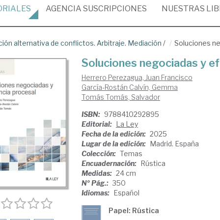
ORIALES
AGENCIA
SUSCRIPCIONES
NUESTRAS
LI
ción alternativa de conflictos. Arbitraje. Mediación
/
Soluciones ne
Soluciones negociadas y ef
Herrero Perezagua, Juan Francisco
García-Rostán Calvín, Gemma
Tomás Tomás, Salvador
ISBN:
9788410292895
Editorial:
La Ley
Fecha de la edición:
2025
Lugar de la edición:
Madrid. España
Colección:
Temas
Encuadernación:
Rústica
Medidas:
24 cm
Nº Pág.:
350
Idiomas:
Español
Papel: Rústica