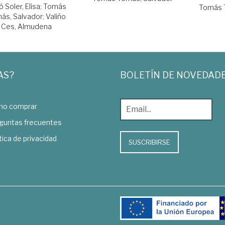
 Soler, Elisa
;
Tomás
Tomás 
ás, Salvador
;
Valiño
Ces, Almudena
AS?
BOLETÍN DE NOVEDAD
o comprar
guntas frecuentes
tica de privacidad
SUSCRIBIRSE