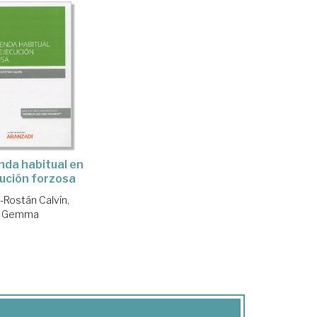
enda habitual en
cución forzosa
-Rostán Calvín,
Gemma