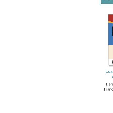
Los
Her
Fran