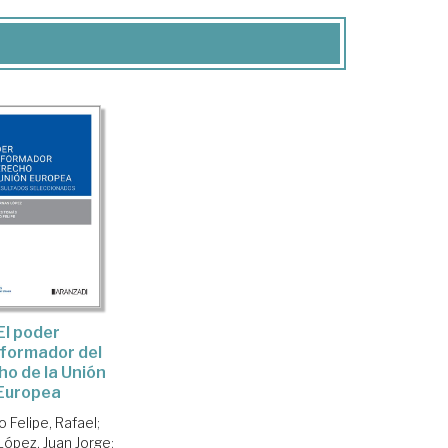
El poder
formador del
o de la Unión
Europea
o Felipe, Rafael
;
López, Juan Jorge
;