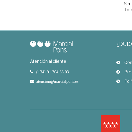
Simó
Tom
¿DUD
Atención al cliente
Com
Pre
(+34) 91 304 33 03
Polí
atencion@marcialpons.es