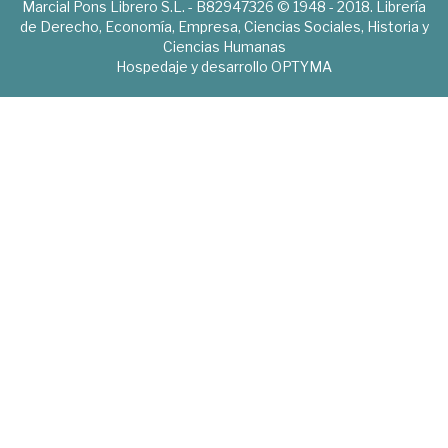
Marcial Pons Librero S.L. - B82947326 © 1948 - 2018. Librería
de Derecho, Economía, Empresa, Ciencias Sociales, Historia y
Ciencias Humanas
Hospedaje y desarrollo
OPTYMA