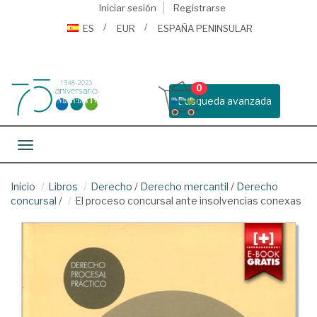
Iniciar sesión
Registrarse
ES
EUR
ESPAÑA PENINSULAR
0
Busqueda avanzada
Toggle navigation
Inicio
Libros
Derecho
/
Derecho mercantil
/
Derecho
concursal
/
El proceso concursal ante insolvencias conexas