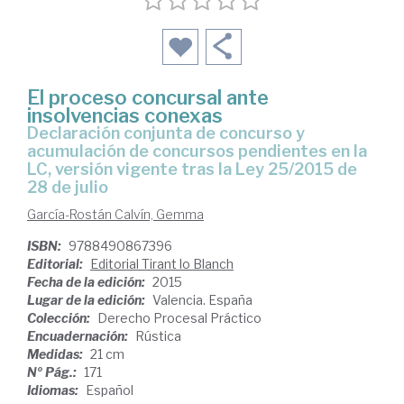
El proceso concursal ante
insolvencias conexas
declaración conjunta de concurso y
acumulación de concursos pendientes en la
LC, versión vigente tras la Ley 25/2015 de
28 de julio
García-Rostán Calvín, Gemma
ISBN:
9788490867396
Editorial:
Editorial Tirant lo Blanch
Fecha de la edición:
2015
Lugar de la edición:
Valencia. España
Colección:
Derecho Procesal Práctico
Encuadernación:
Rústica
Medidas:
21 cm
Nº Pág.:
171
Idiomas:
Español