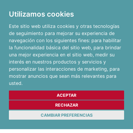
Utilizamos cookies
Este sitio web utiliza cookies y otras tecnologías
de seguimiento para mejorar su experiencia de
navegación con los siguientes fines:
para habilitar
la funcionalidad básica del sitio web
,
para brindar
una mejor experiencia en el sitio web
,
medir su
interés en nuestros productos y servicios y
personalizar las interacciones de marketing
,
para
mostrar anuncios que sean más relevantes para
usted
.
ACEPTAR
RECHAZAR
CAMBIAR PREFERENCIAS