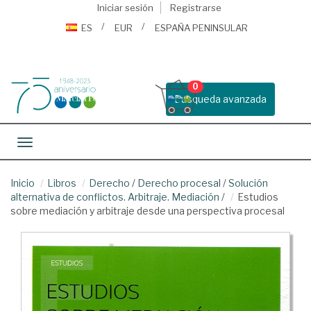
Iniciar sesión
Registrarse
ES
EUR
ESPAÑA PENINSULAR
0
Busqueda avanzada
Toggle navigation
Inicio
Libros
Derecho
/
Derecho procesal
/
Solución
alternativa de conflictos. Arbitraje. Mediación
/
Estudios
sobre mediación y arbitraje desde una perspectiva procesal