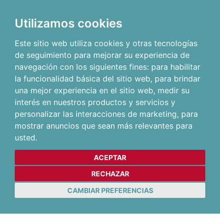
Utilizamos cookies
Este sitio web utiliza cookies y otras tecnologías
de seguimiento para mejorar su experiencia de
navegación con los siguientes fines:
para habilitar
la funcionalidad básica del sitio web
,
para brindar
una mejor experiencia en el sitio web
,
medir su
interés en nuestros productos y servicios y
personalizar las interacciones de marketing
,
para
mostrar anuncios que sean más relevantes para
usted
.
ACEPTAR
RECHAZAR
CAMBIAR PREFERENCIAS