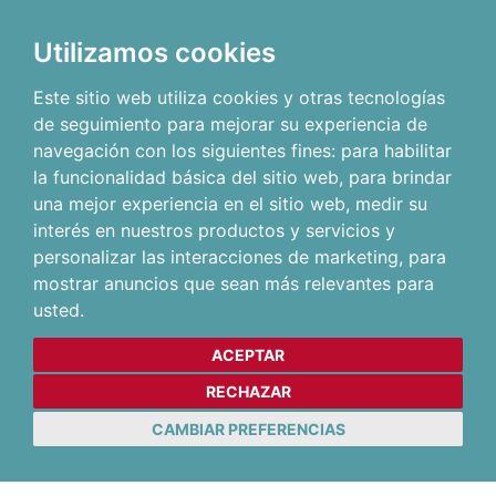
Utilizamos cookies
Este sitio web utiliza cookies y otras tecnologías
de seguimiento para mejorar su experiencia de
navegación con los siguientes fines:
para habilitar
la funcionalidad básica del sitio web
,
para brindar
una mejor experiencia en el sitio web
,
medir su
interés en nuestros productos y servicios y
personalizar las interacciones de marketing
,
para
mostrar anuncios que sean más relevantes para
usted
.
ACEPTAR
RECHAZAR
CAMBIAR PREFERENCIAS