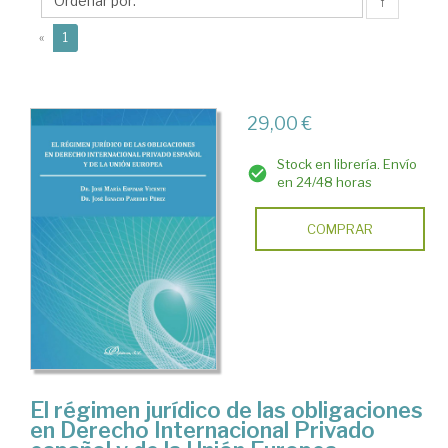
José
↑
Mª
(current)
«
1
29,00 €
Stock en librería. Envío
en 24/48 horas
COMPRAR
El régimen jurídico de las obligaciones
en Derecho Internacional Privado