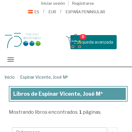
Iniciar sesión
Registrarse
ES
EUR
ESPAÑA PENINSULAR
0
Busqueda avanzada
Toggle navigation
Inicio
Espinar Vicente, José Mª
Libros de Espinar Vicente, José Mª
Libros
de
Mostrando
libros encontrados.
1
páginas.
Espinar
Vicente,