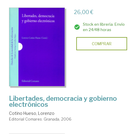
26,00 €
Stock en librería. Envío
en 24/48 horas
COMPRAR
Libertades, democracia y gobierno
electrónicos
Cotino Hueso, Lorenzo
Editorial Comares. Granada, 2006