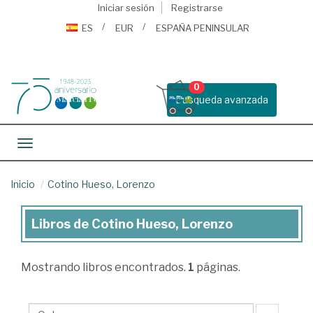
Iniciar sesión
Registrarse
ES
EUR
ESPAÑA PENINSULAR
0
Busqueda avanzada
Toggle navigation
Inicio
Cotino Hueso, Lorenzo
Libros de Cotino Hueso, Lorenzo
Libros
de
Mostrando
libros encontrados.
1
páginas.
Cotino
Hueso,