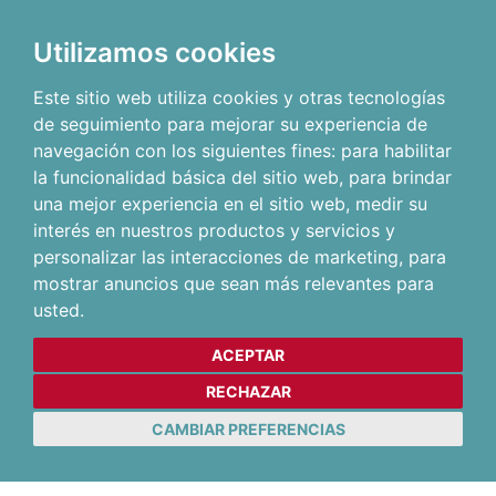
Utilizamos cookies
Este sitio web utiliza cookies y otras tecnologías
de seguimiento para mejorar su experiencia de
navegación con los siguientes fines:
para habilitar
la funcionalidad básica del sitio web
,
para brindar
una mejor experiencia en el sitio web
,
medir su
interés en nuestros productos y servicios y
personalizar las interacciones de marketing
,
para
mostrar anuncios que sean más relevantes para
usted
.
ACEPTAR
RECHAZAR
CAMBIAR PREFERENCIAS