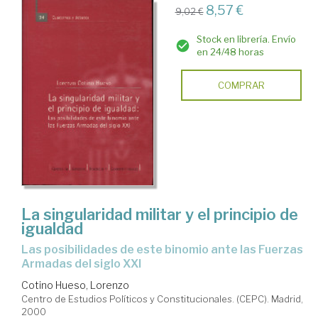
8,57 €
9,02 €
Stock en librería. Envío
en 24/48 horas
COMPRAR
La singularidad militar y el principio de
igualdad
Las posibilidades de este binomio ante las Fuerzas
Armadas del siglo XXI
Cotino Hueso, Lorenzo
Centro de Estudios Políticos y Constitucionales. (CEPC). Madrid,
2000