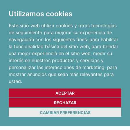
Utilizamos cookies
Este sitio web utiliza cookies y otras tecnologías
de seguimiento para mejorar su experiencia de
navegación con los siguientes fines:
para habilitar
la funcionalidad básica del sitio web
,
para brindar
una mejor experiencia en el sitio web
,
medir su
interés en nuestros productos y servicios y
personalizar las interacciones de marketing
,
para
mostrar anuncios que sean más relevantes para
usted
.
ACEPTAR
RECHAZAR
CAMBIAR PREFERENCIAS