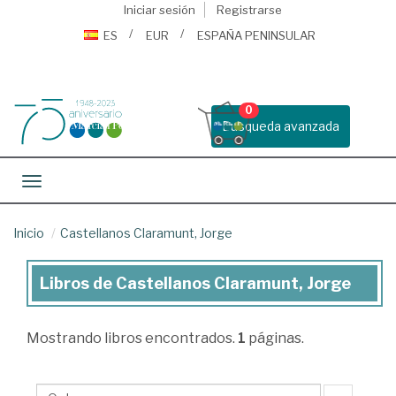
Iniciar sesión
Registrarse
ES
EUR
ESPAÑA PENINSULAR
0
Busqueda avanzada
Toggle navigation
Inicio
Castellanos Claramunt, Jorge
Libros de Castellanos Claramunt, Jorge
Libros
de
Mostrando
libros encontrados.
1
páginas.
Castellanos
Claramunt,