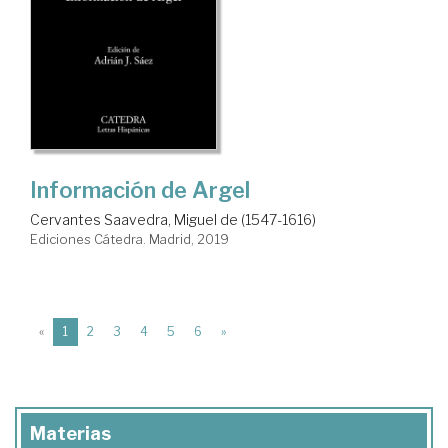
Información de Argel
Cervantes Saavedra, Miguel de (1547-1616)
Ediciones Cátedra. Madrid, 2019
(current)
«
1
2
3
4
5
6
»
Materias