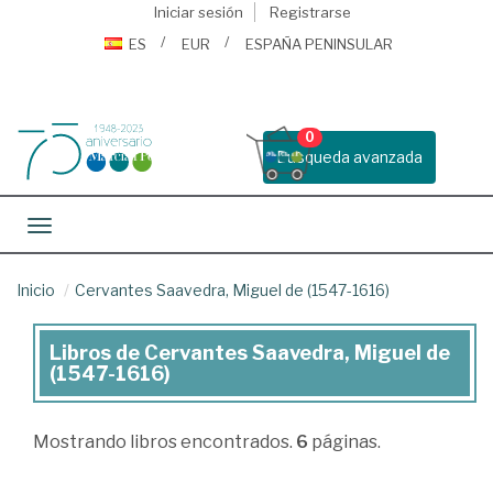
Iniciar sesión
Registrarse
ES
EUR
ESPAÑA PENINSULAR
0
Busqueda avanzada
Toggle navigation
Inicio
Cervantes Saavedra, Miguel de (1547-1616)
Libros de Cervantes Saavedra, Miguel de
Libros
(1547-1616)
de
Cervantes
Mostrando
libros encontrados.
6
páginas.
Saavedra,