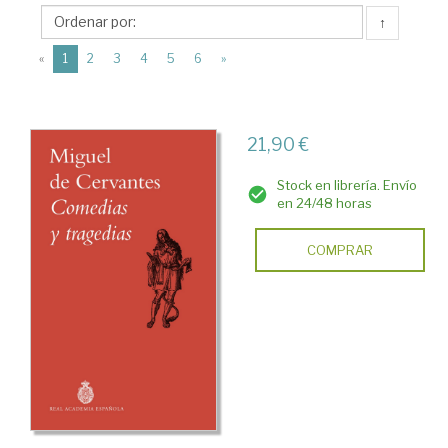
Miguel
↑
de
(current)
(1547-
«
1
2
3
4
5
6
»
1616)
21,90 €
Stock en librería. Envío
en 24/48 horas
COMPRAR