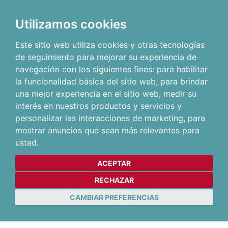
Utilizamos cookies
Este sitio web utiliza cookies y otras tecnologías
de seguimiento para mejorar su experiencia de
navegación con los siguientes fines:
para habilitar
la funcionalidad básica del sitio web
,
para brindar
una mejor experiencia en el sitio web
,
medir su
interés en nuestros productos y servicios y
personalizar las interacciones de marketing
,
para
mostrar anuncios que sean más relevantes para
usted
.
ACEPTAR
RECHAZAR
CAMBIAR PREFERENCIAS