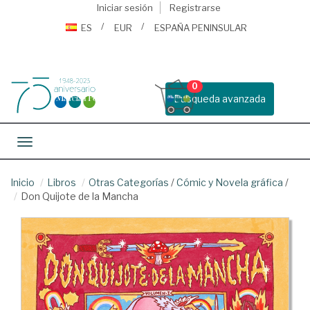
Iniciar sesión
Registrarse
ES
EUR
ESPAÑA PENINSULAR
0
Busqueda avanzada
Toggle navigation
Inicio
Libros
Otras Categorías
/
Cómic y Novela gráfica
/
Don Quijote de la Mancha