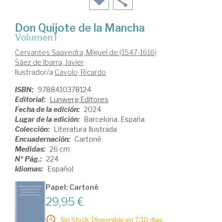
Don Quijote de la Mancha
Volumen I
Cervantes Saavedra, Miguel de (1547-1616)
Sáez de Ibarra, Javier
Ilustrador/a
Cavolo, Ricardo
ISBN:
9788410378124
Editorial:
Lunwerg Editores
Fecha de la edición:
2024
Lugar de la edición:
Barcelona. España
Colección:
Literatura Ilustrada
Encuadernación:
Cartoné
Medidas:
26 cm
Nº Pág.:
224
Idiomas:
Español
Papel: Cartoné
29,95 €
Sin Stock. Disponible en 7/10 días.