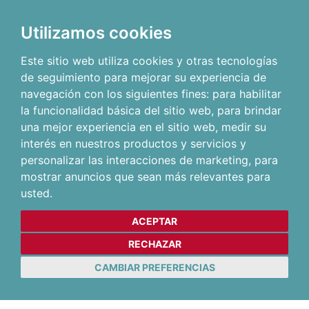
Utilizamos cookies
Este sitio web utiliza cookies y otras tecnologías
de seguimiento para mejorar su experiencia de
navegación con los siguientes fines:
para habilitar
la funcionalidad básica del sitio web
,
para brindar
una mejor experiencia en el sitio web
,
medir su
interés en nuestros productos y servicios y
personalizar las interacciones de marketing
,
para
mostrar anuncios que sean más relevantes para
usted
.
ACEPTAR
RECHAZAR
CAMBIAR PREFERENCIAS