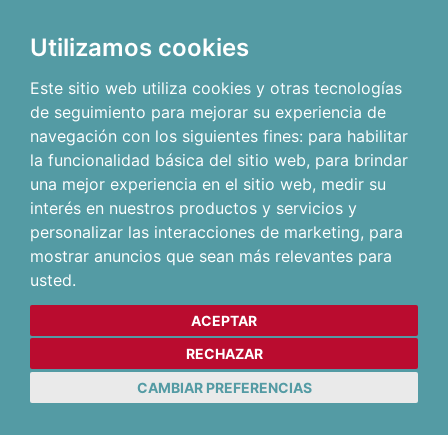
Utilizamos cookies
Este sitio web utiliza cookies y otras tecnologías
de seguimiento para mejorar su experiencia de
navegación con los siguientes fines:
para habilitar
la funcionalidad básica del sitio web
,
para brindar
una mejor experiencia en el sitio web
,
medir su
interés en nuestros productos y servicios y
personalizar las interacciones de marketing
,
para
mostrar anuncios que sean más relevantes para
usted
.
ACEPTAR
RECHAZAR
CAMBIAR PREFERENCIAS