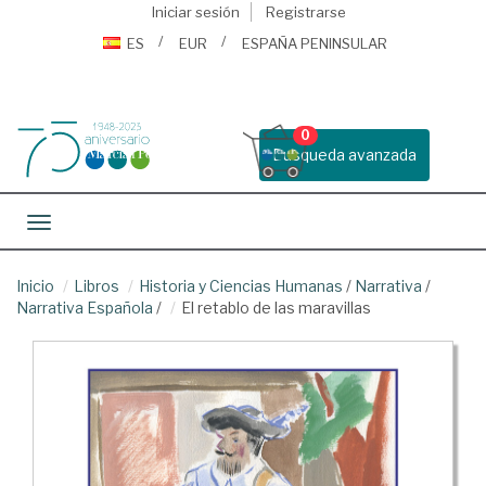
Iniciar sesión
Registrarse
ES
EUR
ESPAÑA PENINSULAR
0
Busqueda avanzada
Toggle navigation
Inicio
Libros
Historia y Ciencias Humanas
/
Narrativa
/
Narrativa Española
/
El retablo de las maravillas